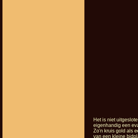
Het is niet uitgeslo
eigenhandig een evan
Zo'n kruis gold als e
van een kleine bidpl