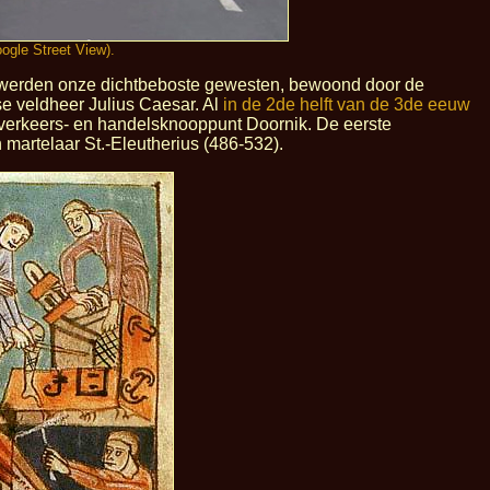
ogle Street View).
hr. werden onze dichtbeboste gewesten, bewoond door de
e veldheer Julius Caesar. Al
in de 2de helft van de 3de eeuw
 verkeers- en handelsknooppunt Doornik. De eerste
 martelaar St.-Eleutherius (486-532).