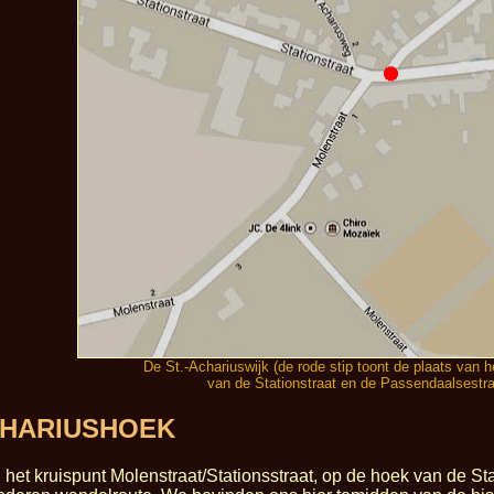
De St.-Achariuswijk (de rode stip toont de plaats van 
van de Stationstraat en de Passendaalsestr
ACHARIUSHOEK
het kruispunt Molenstraat/Stationsstraat, op de hoek van de St