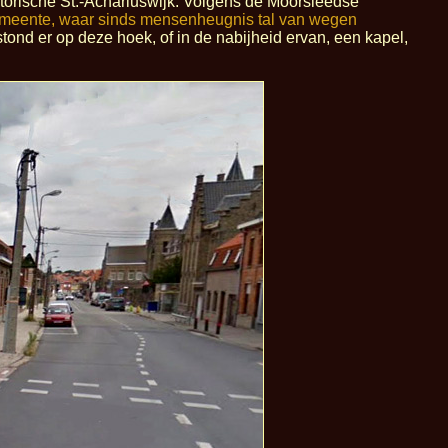
torische St.-Achariuswijk. Volgens de Moorsleedse
emeente, waar sinds mensenheugnis tal van wegen
stond er op deze hoek, of in de nabijheid ervan, een kapel,