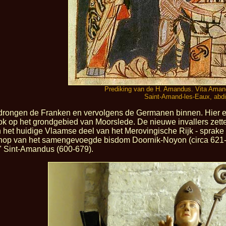
Prediking van de H. Amandus. Vita Amand
Saint-Amand-les-Eaux, abdi
rongen de Franken en vervolgens de Germanen binnen. Hier en
ook op het grondgebied van Moorslede. De nieuwe invallers zett
n het huidige Vlaamse deel van het Merovingische Rijk - sprak
chop van het samengevoegde bisdom Doornik-Noyon (circa 621-63
" Sint-Amandus (600-679).