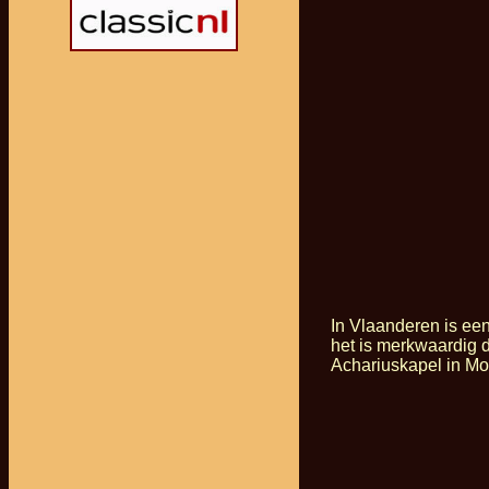
In Vlaanderen is ee
het is merkwaardig d
Achariuskapel in Mo