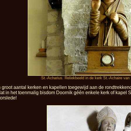
St.-Acharius. Reliekbeeld in de kerk St.-Achaire van
n groot aantal kerken en kapellen toegewijd aan de rondtrekke
at in het toenmalig bisdom Doornik géén enkele kerk of kapel St
orslede!