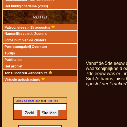
Het huidig charisma (2008)
Patroonsfeest - 15 augustus
Namenlijst van de Zusters
Fotoalbum van de Zusters
Portrettengalerij Oversten
Tijdlijn
Publicaties
Vanaf de 5de eeuw d
Het archief
waarschijnlijkheid 
7de eeuw was er - i
Ten Bunderen wandelroute
Sint-Acharius, biss
Virtuele gebedsruimte
apostel der Franken
Zoek op deze site
met
FreeFind