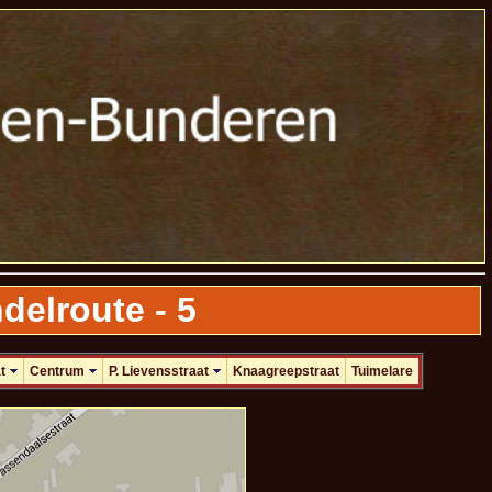
elroute - 5
t
Centrum
P. Lievensstraat
Knaagreepstraat
Tuimelare