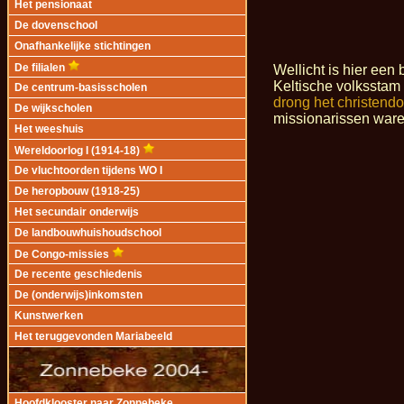
Het pensionaat
De dovenschool
Onafhankelijke stichtingen
Wellicht is hier ee
De filialen
Keltische volksstam
De centrum-basisscholen
drong het christend
De wijkscholen
missionarissen waren
Het weeshuis
Wereldoorlog I (1914-18)
De vluchtoorden tijdens WO I
De heropbouw (1918-25)
Het secundair onderwijs
De landbouwhuishoudschool
De Congo-missies
De recente geschiedenis
De (onderwijs)inkomsten
Kunstwerken
Het teruggevonden Mariabeeld
Hoofdklooster naar Zonnebeke