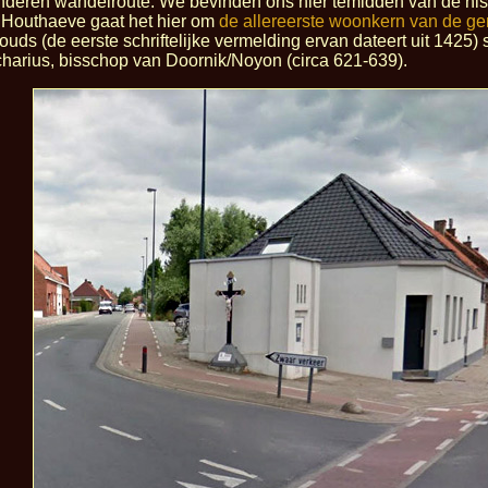
nderen wandelroute. We bevinden ons hier temidden van de his
 Houthaeve gaat het hier om
de allereerste woonkern van de g
ouds (de eerste schriftelijke vermelding ervan dateert uit 1425) 
charius, bisschop van Doornik/Noyon (circa 621-639).