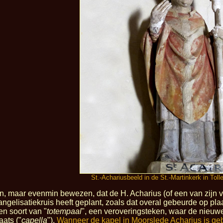
St.-Achariusbeeld in de St.-Martinkerk in Toll
ten, maar evenmin bewezen, dat de H. Acharius (of een van zijn v
gelisatiekruis heeft geplant, zoals dat overal gebeurde op pla
en soort van "
totempaal
", een veroveringsteken, waar de nieuw
aats ("
capella
").
Wanneer de kapel in Moorslede Acharius is ge