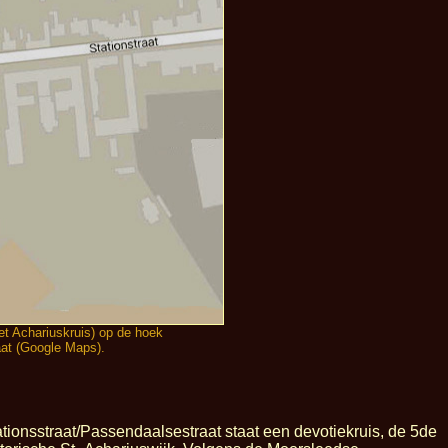
het Achariuskruis) op de hoek
aat (Google Maps).
ationsstraat/Passendaalsestraat staat een devotiekruis, de 5de