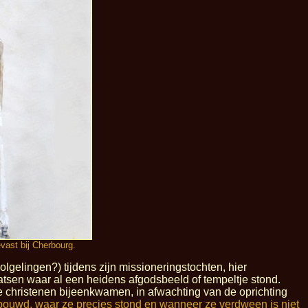
evast bij Cherbourg.
olgelingen?) tijdens zijn missioneringstochten, hier
atsen waar al een heidens afgodsbeeld of tempeltje stond.
e christenen bijeenkwamen, in afwachting van de oprichting
bouwd, waar ze precies stond en wanneer ze verdween is niet