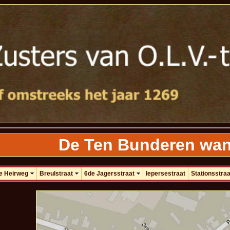
De Ten Bunderen wand
e Heirweg
Breulstraat
6de Jagersstraat
Iepersestraat
Stationsstraa