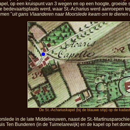
apel, op een kruispunt van 3 wegen en op een hoogte, groeide s
e bedevaartsplaats werd, waar St.-Acharius werd aanroepen tege
 men "
uit gans Vlaanderen naar Moorslede kwam om te dienen b
De St.-Achariuskapel (bij de blauwe stip) op de kadast
orslede in de late Middeleeuwen, naast de St.-Martinusparochie
uis Ten Bunderen (in de Tuimelarewijk) en de kapel op het dom