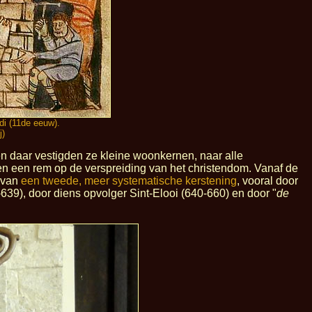
i (11de eeuw).
j)
 daar vestigden ze kleine woonkernen, naar alle
en een rem op de verspreiding van het christendom. Vanaf de
e van
een tweede, meer systematische kerstening
, vooral door
9), door diens opvolger Sint-Elooi (640-660) en door "
de