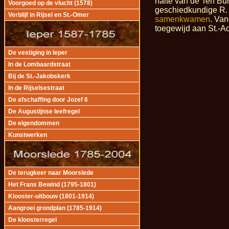
halte van de Ten Bu
Voorgoed op de vlucht (1578)
geschiedkundige R.
Verblijf in Rijsel en St.-Omer
samenkwamen
. Van
toegewijd aan St.-A
De vestiging in Ieper
In de Lombaardstraat
Bij de St.-Jakobskerk
In de Rijselsestraat
De afschaffing door Jozef II
De Augustijnse leefregel
De eigendommen
Kunstwerken
De terugkeer naar Moorslede
Het Frans Bewind (1795-1801)
Klooster-uitbouw (1801-1914)
Aangroei grondplan (1785-1914)
De kloosterregel