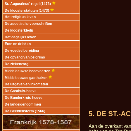
St.-Augustinus' regel (1473)
De kloosterstatuten (1473)
Het religieus leven
De ascetische voorschriften
De kloosterkledij
Het dagelijks leven
Eten en drinken
De voedselbereiding
De opvang van pelgrims
De ziekenzorg
Middeleeuwse bedevaarten
Middeleeuwse gasthuizen
De uitgaven en inkomsten
De Gasthuis-hoeve
De Bunderkruis-hoeve
De landeigendommen
De Beeldenstorm (1566)
5. DE ST.-
Aan de overkant van 