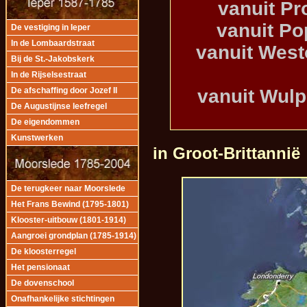
vanuit Pr
vanuit Po
De vestiging in Ieper
In de Lombaardstraat
vanuit West
Bij de St.-Jakobskerk
In de Rijselsestraat
vanuit Wul
De afschaffing door Jozef II
De Augustijnse leefregel
De eigendommen
Kunstwerken
in Groot-Brittannië
De terugkeer naar Moorslede
Het Frans Bewind (1795-1801)
Klooster-uitbouw (1801-1914)
Aangroei grondplan (1785-1914)
De kloosterregel
Het pensionaat
De dovenschool
Onafhankelijke stichtingen