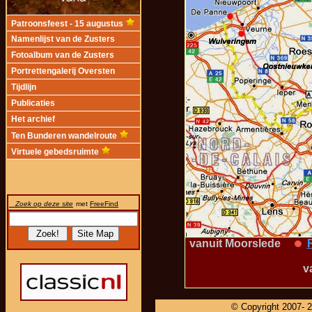
Patroonsfeest - 15 augustus
Namenlijst van de Zusters
Fotoalbum van de Zusters
Portrettengalerij Oversten
Tijdlijn
Publicaties
Het archief
Ten Bunderen wandelroute
Virtuele gebedsruimte
Zoek op deze site
met
FreeFind
vanuit Moorslede
v
© Copyright 2007-
2