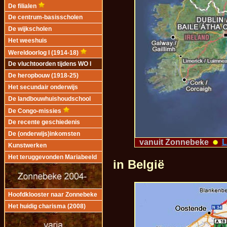
De filialen
De centrum-basisscholen
De wijkscholen
Het weeshuis
Wereldoorlog I (1914-18)
De vluchtoorden tijdens WO I
De heropbouw (1918-25)
Het secundair onderwijs
De landbouwhuishoudschool
De Congo-missies
De recente geschiedenis
De (onderwijs)inkomsten
vanuit Zonnebeke
L
Kunstwerken
Het teruggevonden Mariabeeld
in België
Hoofdklooster naar Zonnebeke
Het huidig charisma (2008)