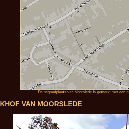
De begraafplaats van Moorslede is gemerkt met een g
ERKHOF VAN MOORSLEDE