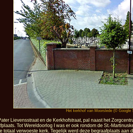
Het kerkhof van Moorslede (© Google S
ater Lievensstraat en de Kerkhofstraat, pal naast het Zorgcen
plaats. Tot Wereldoorlog I was er ook rondom de St.-Martinuske
totaal verwoeste kerk. Tegelijk werd deze begraafplaats aan d