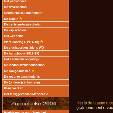
Het pensionaat
De dovenschool
Onafhankelijke stichtingen
De filialen
De centrum-basisscholen
De wijkscholen
Het weeshuis
Wereldoorlog I (1914-18)
De vluchtoorden tijdens WO I
De heropbouw (1918-25)
Het secundair onderwijs
De landbouwhuishoudschool
De Congo-missies
De recente geschiedenis
De (onderwijs)inkomsten
Kunstwerken
Het teruggevonden Mariabeeld
Het is
de laatste ru
grafmonument ervoor,
Hoofdklooster naar Zonnebeke