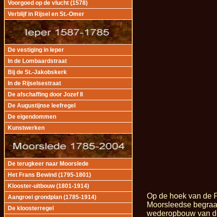
Voorgoed op de vlucht (1578)
Verblijf in Rijsel en St.-Omer
De vestiging in Ieper
In de Lombaardstraat
Bij de St.-Jakobskerk
In de Rijselsestraat
De afschaffing door Jozef II
De Augustijnse leefregel
De eigendommen
Kunstwerken
De terugkeer naar Moorslede
Het Frans Bewind (1795-1801)
Klooster-uitbouw (1801-1914)
Op de hoek van de P
Aangroei grondplan (1785-1914)
Moorsleedse begraaf
De kloosterregel
wederopbouw van de 