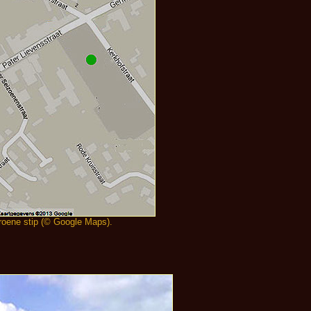
roene stip (© Google Maps).