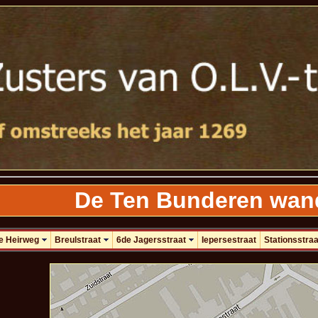
De Ten Bunderen wand
e Heirweg
Breulstraat
6de Jagersstraat
Iepersestraat
Stationsstraa