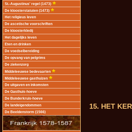
St.-Augustinus' regel (1473)
De kloosterstatuten (1473)
Het religieus leven
De ascetische voorschriften
De kloosterkledij
Het dagelijks leven
Eten en drinken
De voedselbereiding
De opvang van pelgrims
De ziekenzorg
Middeleeuwse bedevaarten
Middeleeuwse gasthuizen
De uitgaven en inkomsten
De Gasthuis-hoeve
De Bunderkruis-hoeve
15. HET K
De landeigendommen
De Beeldenstorm (1566)