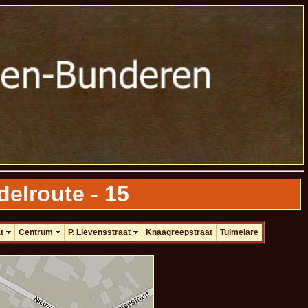
elroute - 15
t
Centrum
P. Lievensstraat
Knaagreepstraat
Tuimelare