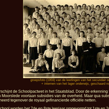
groepsfoto (1959) van de leerlingen van het secundair o
+ internen van het lager onderwijs, geschaard r
schijnt de Schoolpactwet in het Staatsblad. Door de erkenning v
 Moorslede voortaan subsidies van de overheid. Maar qua subsid
eerd tegenover de royaal gefinancierde officiële netten.
school worden het 7de en 8ste leerjaar omgevormd tot 1ste en 2