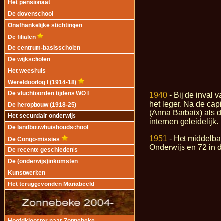
Het pensionaat
De dovenschool
Onafhankelijke stichtingen
De filialen
De centrum-basisscholen
De wijkscholen
Het weeshuis
Wereldoorlog I (1914-18)
De vluchtoorden tijdens WO I
1940
- Bij de inval 
het leger. Na de cap
De heropbouw (1918-25)
(Anna Barbaix) als d
Het secundair onderwijs
internen geleidelijk.
De landbouwhuishoudschool
1951
- Het middelbaa
De Congo-missies
Onderwijs en 72 in 
De recente geschiedenis
De (onderwijs)inkomsten
Kunstwerken
Het teruggevonden Mariabeeld
Hoofdklooster naar Zonnebeke