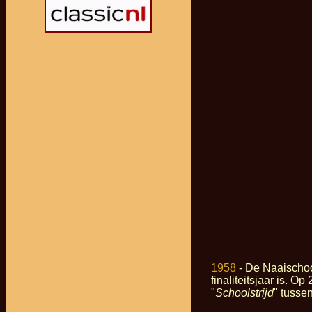
1958
- De Naaischoo
finaliteitsjaar is. 
"
Schoolstrijd
" tussen