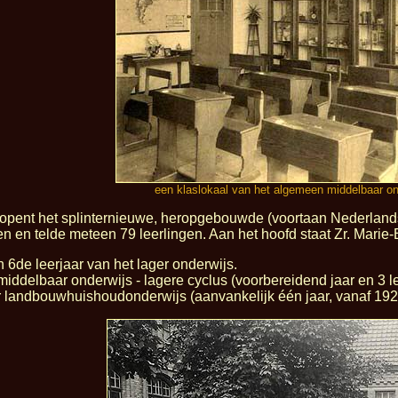
een klaslokaal van het algemeen middelbaar on
 opent het splinternieuwe, heropgebouwde (voortaan Nederlands
n en telde meteen 79 leerlingen. Aan het hoofd staat Zr. Marie
n 6de leerjaar van het lager onderwijs.
iddelbaar onderwijs - lagere cyclus (voorbereidend jaar en 3 l
 landbouwhuishoudonderwijs (aanvankelijk één jaar, vanaf 1926