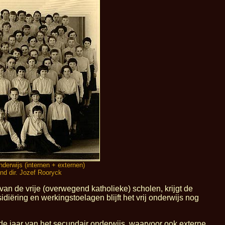
nderwijs (internen + externen)
ond dir. Jozef Rooryck
an de vrije (overwegend katholieke) scholen, krijgt de
iëring en werkingstoelagen blijft het vrij onderwijs nog
de jaar van het secundair onderwijs, waarvoor ook externe