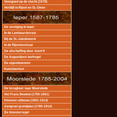
Voorgoed op de vlucht (1578)
Verblijf in Rijsel en St.-Omer
De vestiging in Ieper
In de Lombaardstraat
Bij de St.-Jakobskerk
In de Rijselsestraat
De afschaffing door Jozef II
De Augustijnse leefregel
De eigendommen
Kunstwerken
De terugkeer naar Moorslede
Het Frans Bewind (1795-1801)
Klooster-uitbouw (1801-1914)
Aangroei grondplan (1785-1914)
De kloosterregel