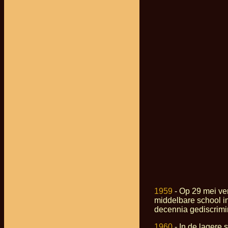
1959
- Op 29 mei ver
middelbare school in
decennia gediscrimin
1960
- In de lagere 