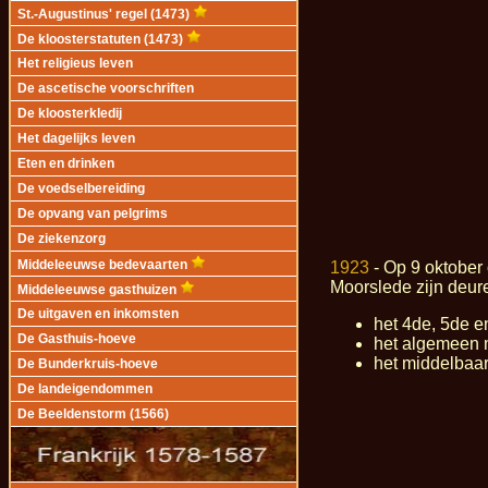
St.-Augustinus' regel (1473)
De kloosterstatuten (1473)
Het religieus leven
De ascetische voorschriften
De kloosterkledij
Het dagelijks leven
Eten en drinken
De voedselbereiding
De opvang van pelgrims
De ziekenzorg
Middeleeuwse bedevaarten
1923
- Op 9 oktober
Moorslede zijn deure
Middeleeuwse gasthuizen
De uitgaven en inkomsten
het 4de, 5de e
De Gasthuis-hoeve
het algemeen m
het middelbaar
De Bunderkruis-hoeve
De landeigendommen
De Beeldenstorm (1566)