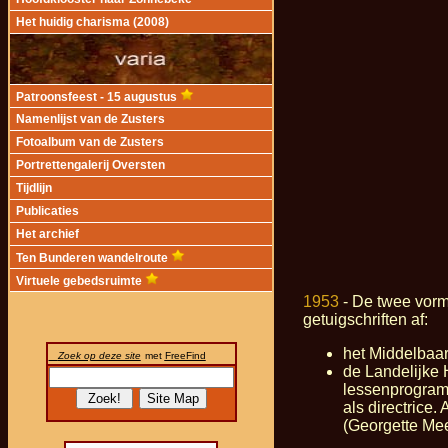
Het huidig charisma (2008)
Patroonsfeest - 15 augustus
Namenlijst van de Zusters
Fotoalbum van de Zusters
Portrettengalerij Oversten
Tijdlijn
Publicaties
Het archief
Ten Bunderen wandelroute
Virtuele gebedsruimte
1953
- De twee vorm
getuigschriften af:
het Middelbaar
Zoek op deze site
met
FreeFind
de Landelijke
lessenprogramm
als directrice.
(Georgette Mee