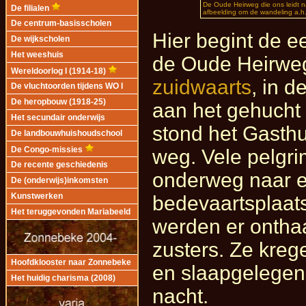
De Oude Heirweg die ons leidt na
De filialen
afbeelding om de wandeling a.h.
De centrum-basisscholen
Hier begint de e
De wijkscholen
Het weeshuis
de Oude Heirwe
Wereldoorlog I (1914-18)
zuidwaarts
, in d
De vluchtoorden tijdens WO I
De heropbouw (1918-25)
aan het gehucht
Het secundair onderwijs
stond het Gasth
De landbouwhuishoudschool
weg. Vele pelgri
De Congo-missies
De recente geschiedenis
onderweg naar e
De (onderwijs)inkomsten
bedevaartsplaat
Kunstwerken
Het teruggevonden Mariabeeld
werden er ontha
zusters. Ze krege
Hoofdklooster naar Zonnebeke
en slaapgelegen
Het huidig charisma (2008)
nacht.