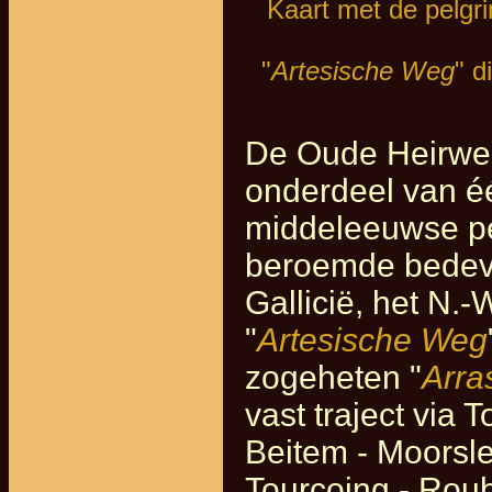
Kaart met de pelgr
"
Artesische Weg
" d
De Oude Heirwe
onderdeel van é
middeleeuwse pe
beroemde bedeva
Gallicië, het N.
"
Artesische Weg
zogeheten "
Arra
vast traject via 
Beitem - Moorsl
Tourcoing - Rouba