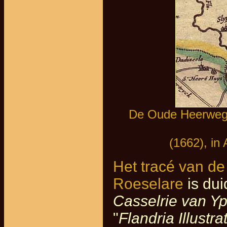
De Oude Heerweg 
(1662), in
Het tracé van de
Roeselare
is dui
Casselrie van Yp
"
Flandria Illustra