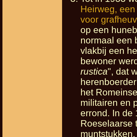
Heirweg, een
voor grafheuv
op een hunebe
normaal een b
vlakbij een h
bewoner werd
rustica
", dat 
herenboerderi
het Romeinse
militairen en
errond. In de
Roeselaarse 
muntstukken,