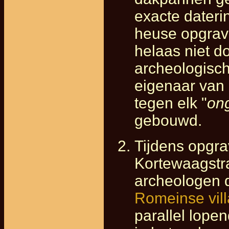
exacte dateri
heuse opgrav
helaas niet d
archeologisch
eigenaar van 
tegen elk "
on
gebouwd.
Tijdens opgr
Kortewaagstr
archeologen
Romeinse vil
parallel lope