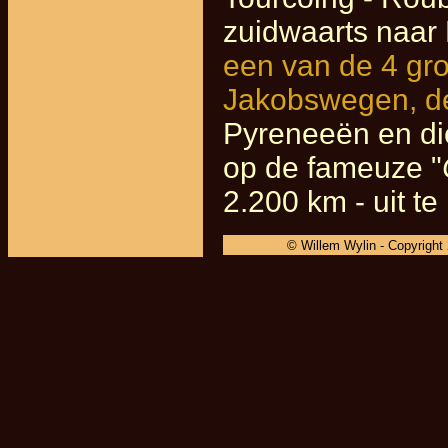
zuidwaarts naar 
een van de 4 gr
Jakobswegen, de
Pyreneeën en die
op de fameuze "
2.200 km - uit t
© Willem Wylin - Copyright