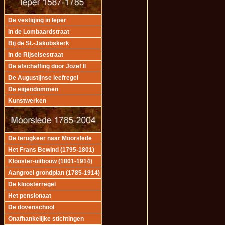
De vestiging in Ieper
In de Lombaardstraat
Bij de St.-Jakobskerk
In de Rijselsestraat
De afschaffing door Jozef II
De Augustijnse leefregel
De eigendommen
Kunstwerken
De terugkeer naar Moorslede
Het Frans Bewind (1795-1801)
Klooster-uitbouw (1801-1914)
Aangroei grondplan (1785-1914)
De kloosterregel
Het pensionaat
De dovenschool
Onafhankelijke stichtingen