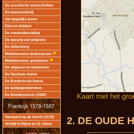
De ascetische voorschriften
De kloosterkledij
Het dagelijks leven
Eten en drinken
De voedselbereiding
De opvang van pelgrims
De ziekenzorg
Middeleeuwse bedevaarten
Middeleeuwse gasthuizen
De uitgaven en inkomsten
De Gasthuis-hoeve
De Bunderkruis-hoeve
De landeigendommen
Kaart met het gro
De Beeldenstorm (1566)
2. DE OUDE 
Voorgoed op de vlucht (1578)
Verblijf in Rijsel en St.-Omer