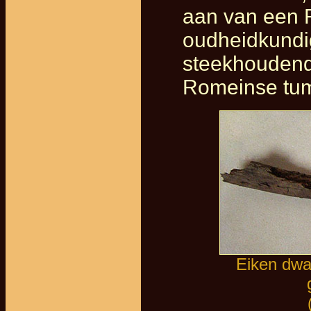
aan van een 
oudheidkundig
steekhoudend 
Romeinse tum
Eiken dwa