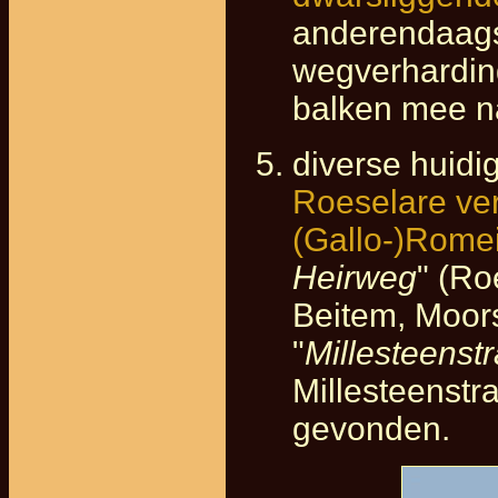
anderendaags
wegverhardi
balken mee na
diverse huidi
Roeselare ve
(Gallo-)Rome
Heirweg
" (Ro
Beitem, Moors
"
Millesteenstr
Millesteenstr
gevonden.