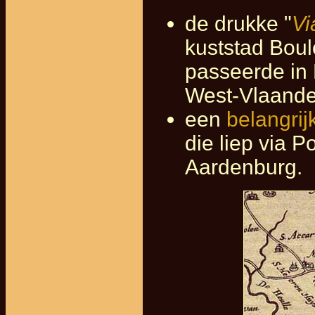
de drukke "
Vi
kuststad Boul
passeerde in 
West-Vlaander
een
belangrij
die liep via P
Aardenburg.