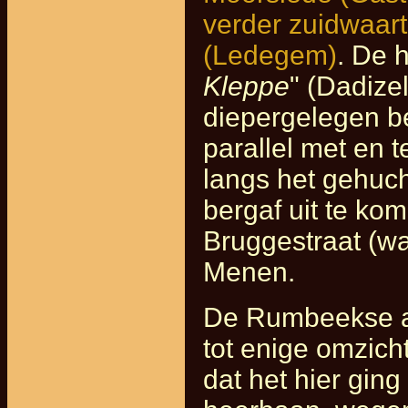
verder zuidwaart
(Ledegem)
. De 
Kleppe
" (Dadize
diepergelegen be
parallel met en
langs het gehuch
bergaf uit te ko
Bruggestraat (wa
Menen.
De Rumbeekse a
tot enige omzicht
dat het hier gi