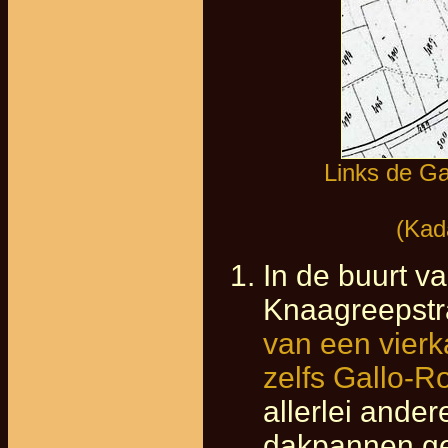
Links de G
(Kad
In de buurt v
Knaagreepstra
van een vier
zelfs Gallo-
allerlei ande
dakpannen ge