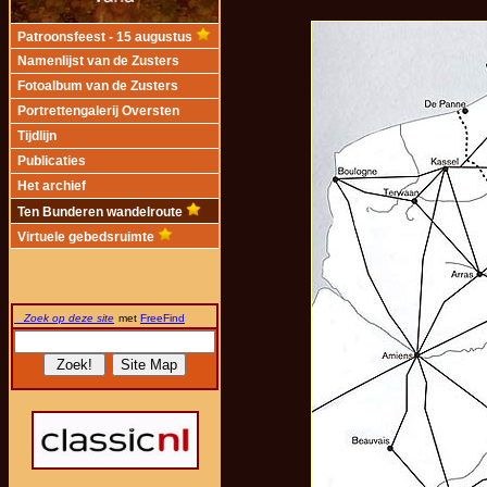
Patroonsfeest - 15 augustus
Namenlijst van de Zusters
Fotoalbum van de Zusters
Portrettengalerij Oversten
Tijdlijn
Publicaties
Het archief
Ten Bunderen wandelroute
Virtuele gebedsruimte
Zoek op deze site
met
FreeFind