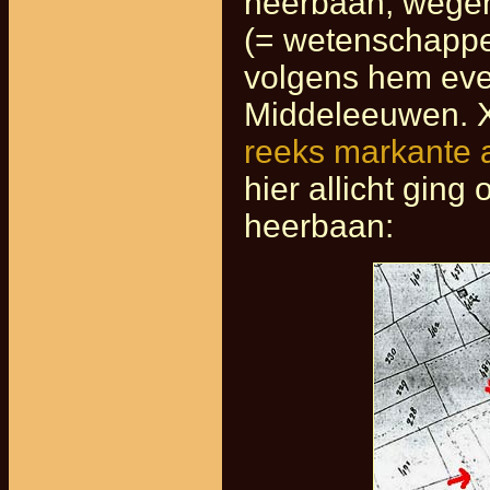
heerbaan, wegen
(= wetenschappe
volgens hem eve
Middeleeuwen. X
reeks markante 
hier allicht gin
heerbaan: