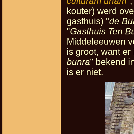
culturam unam
",
kouter) werd ove
gasthuis) "
de Bu
"
Gasthuis Ten B
Middeleeuwen ve
is groot, want er
bunra
" bekend i
is er niet.