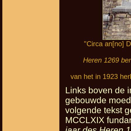
"Circa an[no] D
Heren 1269 ben 
van het in 1923 he
Links boven de i
gebouwde moederk
volgende tekst g
MCCLXIX fundari 
jaar des Heren 1