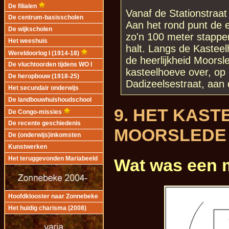
De filialen
Vanaf de Stationstraat
De centrum-basisscholen
Aan het rond punt de e
De wijkscholen
zo'n 100 meter stappe
Het weeshuis
halt. Langs de Kasteel
Wereldoorlog I (1914-18)
de heerlijkheid Moorsl
De vluchtoorden tijdens WO I
kasteelhoeve over, op
De heropbouw (1918-25)
Dadizeelsestraat, aan 
Het secundair onderwijs
De landbouwhuishoudschool
9. HET KAST
De Congo-missies
De recente geschiedenis
MOORSLEDE
De (onderwijs)inkomsten
Kunstwerken
Wat was een 
Het teruggevonden Mariabeeld
Hoofdklooster naar Zonnebeke
Het huidig charisma (2008)