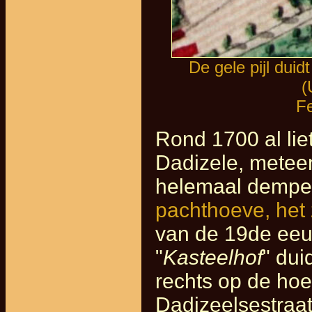
De gele pijl dui
(
Fe
Rond 1700 al lie
Dadizele, metee
helemaal demp
pachthoeve, het
van de 19de eeuw
"
Kasteelhof
" dui
rechts op de hoe
Dadizeelsestraat