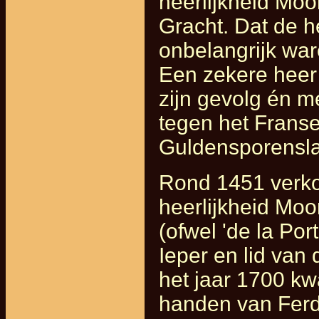
heerlijkheid Moo
Gracht. Dat de h
onbelangrijk ware
Een zekere heer 
zijn gevolg én 
tegen het Franse
Guldensporenslag
Rond 1451 verkoc
heerlijkheid Moo
(ofwel 'de la Por
Ieper en lid va
het jaar 1700 kw
handen van Ferd