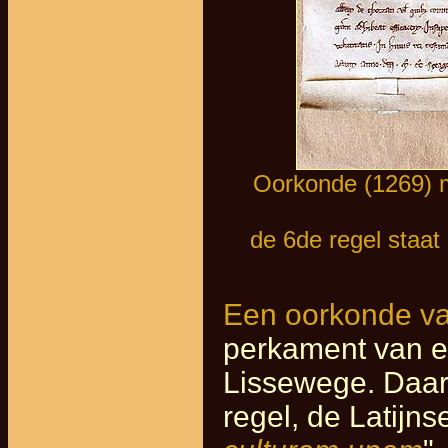
Oorkonde (1269) m
de 6de regel staat 
Een oorkonde va
perkament van ee
Lissewege. Daari
regel, de Latijns