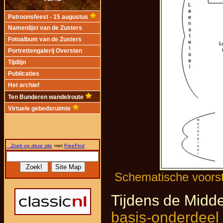
Patroonsfeest - 15 augustus
Namenlijst van de Zusters
Fotoalbum van de Zusters
Portrettengalerij Oversten
Tijdlijn
Publicaties
Het archief
Ten Bunderen wandelroute
Virtuele gebedsruimte
Zoek op deze site
met
FreeFind
Schematische voorst
Tijdens de Mid
basis-onderdeel 