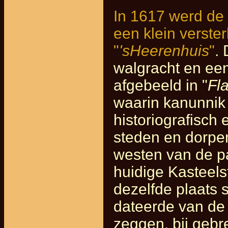
In 1617 werd de 
een klein verste
"
'sHeerenhuis
"
.
walgracht en een
afgebeeld in "
Fla
waarin kanunnik
historiografisch 
steden en dorpen
westen van de pa
huidige Kasteelst
dezelfde plaats 
dateerde van de 
zeggen, bij gebr