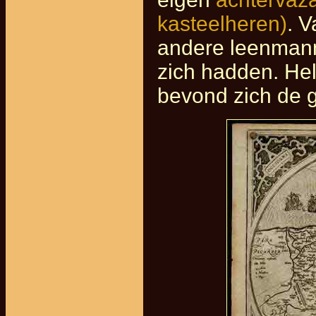
kasteelheren)
. 
andere leenmanne
zich hadden. He
bevond zich de g