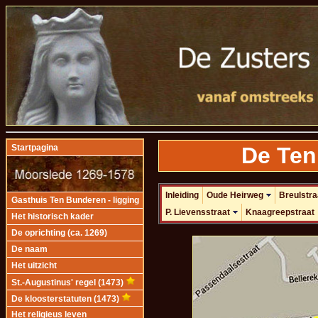
De Ten
Startpagina
Inleiding
Oude Heirweg
Breulstra
Gasthuis Ten Bunderen - ligging
P. Lievensstraat
Knaagreepstraat
Het historisch kader
De oprichting (ca. 1269)
De naam
Het uitzicht
St.-Augustinus' regel (1473)
De kloosterstatuten (1473)
Het religieus leven