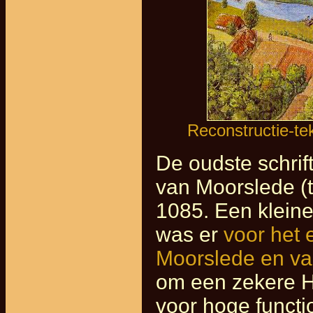
Reconstructie-te
De oudste schrif
van Moorslede (t
1085. Een kleine
was er
voor het 
Moorslede en va
om een zekere He
voor hoge functi