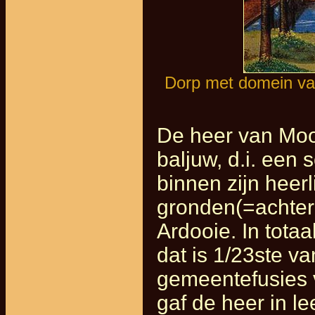
Dorp met domein van
De heer van Moor
baljuw, d.i. een 
binnen zijn heerl
gronden(=achterl
Ardooie. In totaa
dat is 1/23ste v
gemeentefusies 
gaf de heer in le