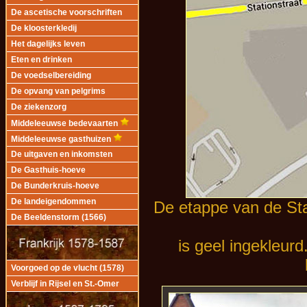
De ascetische voorschriften
De kloosterkledij
Het dagelijks leven
Eten en drinken
De voedselbereiding
De opvang van pelgrims
De ziekenzorg
Middeleeuwse bedevaarten
Middeleeuwse gasthuizen
De uitgaven en inkomsten
De Gasthuis-hoeve
De Bunderkruis-hoeve
De landeigendommen
De etappe van de Sta
De Beeldenstorm (1566)
is geel ingekleurd
Voorgoed op de vlucht (1578)
Verblijf in Rijsel en St.-Omer