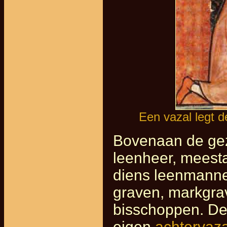
Een vazal legt d
Bovenaan de gez
leenheer, meesta
diens leenmanne
graven, markgra
bisschoppen. De
eigen
achtervaza