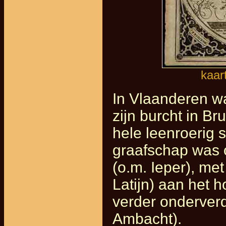
kaar
In Vlaanderen was
zijn burcht in Br
hele leenroerig s
graafschap was 
(o.m. Ieper), met
Latijn) aan het 
verder onderverd
Ambacht).