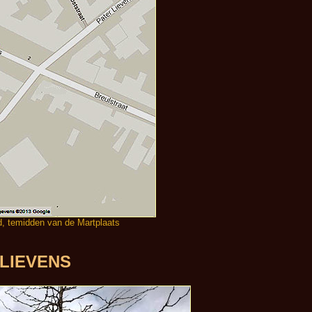
d, temidden van de Martplaats
 LIEVENS