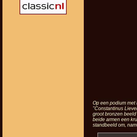
Op een podium met tw
"
Constantinus Lieve
groot bronzen beeld 
beide armen een krui
standbeeld om, name