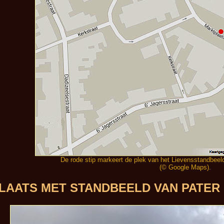
De rode stip markeert de plek van het Lievensstandbeel
(© Google Maps).
LAATS MET STANDBEELD VAN PATER