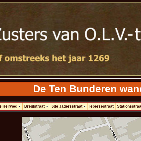
De Ten Bunderen wand
e Heirweg
Breulstraat
6de Jagersstraat
Iepersestraat
Stationsstraa