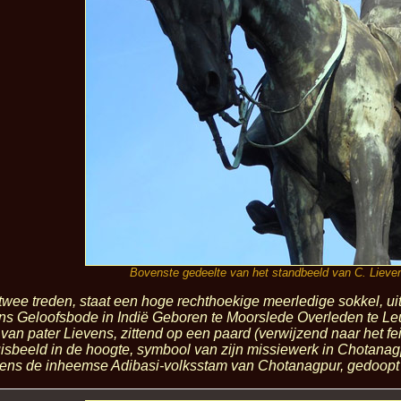
Bovenste gedeelte van het standbeeld van C. Lieve
ee treden, staat een hoge rechthoekige meerledige sokkel, uitg
ns Geloofsbode in Indië Geboren te Moorslede Overleden te Le
van pater Lievens, zittend op een paard (verwijzend naar het feit
sbeeld in de hoogte, symbool van zijn missiewerk in Chotanagpu
ns de inheemse Adibasi-volksstam van Chotanagpur, gedoopt t