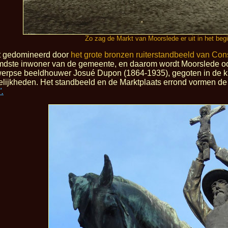
Zo zag de Markt van Moorslede er uit in het beg
dt gedomineerd door
het grote bronzen ruiterstandbeeld van Con
mdste inwoner van de gemeente, en daarom wordt Moorslede oo
erpse beeldhouwer Josué Dupon (1864-1935), gegoten in de kun
telijkheden. Het standbeeld en de Marktplaats errond vormen de
".