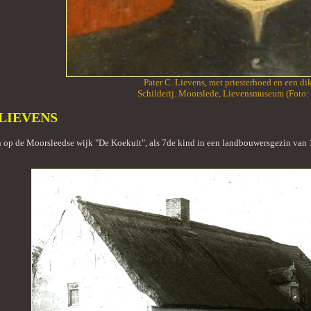
Pater C. Lievens, met priesterhoed en een di
Schilderij. Moorslede, Lievensmuseum (Foto
LIEVENS
 op de Moorsleedse wijk "De Koekuit", als 7de kind in een landbouwersgezin van 11