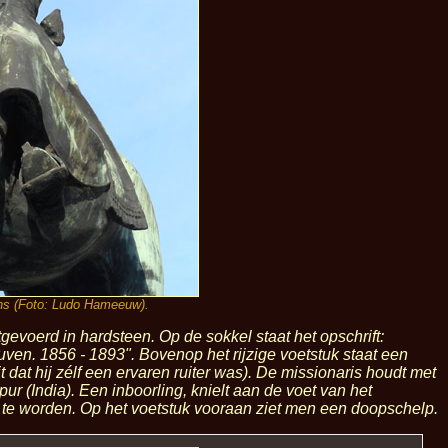
ns (Foto: Ludo Hameeuw).
evoerd in hardsteen. Op de sokkel staat het opschrift:
uven. 1856 - 1893
". Bovenop het rijzige voetstuk staat een
 dat hij zélf een ervaren ruiter was). De missionaris houdt met
r (India). Een inboorling, knielt aan de voet van het
e worden. Op het voetstuk vooraan ziet men een doopschelp.