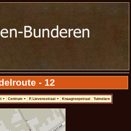
elroute - 12
t
Centrum
P. Lievensstraat
Knaagreepstraat
Tuimelare