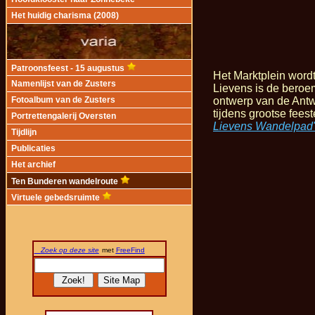
Het huidig charisma (2008)
Patroonsfeest - 15 augustus
Het Marktplein wor
Namenlijst van de Zusters
Lievens is de beroe
ontwerp van de Antw
Fotoalbum van de Zusters
tijdens grootse fees
Portrettengalerij Oversten
Lievens Wandelpad
Tijdlijn
Publicaties
Het archief
Ten Bunderen wandelroute
Virtuele gebedsruimte
Zoek op deze site
met
FreeFind