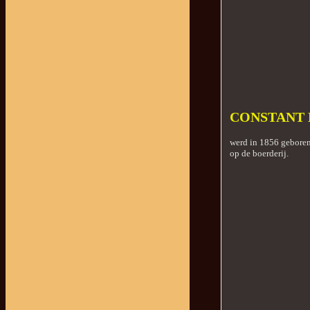
CONSTANT 
werd in 1856 geboren
op de boerderij.