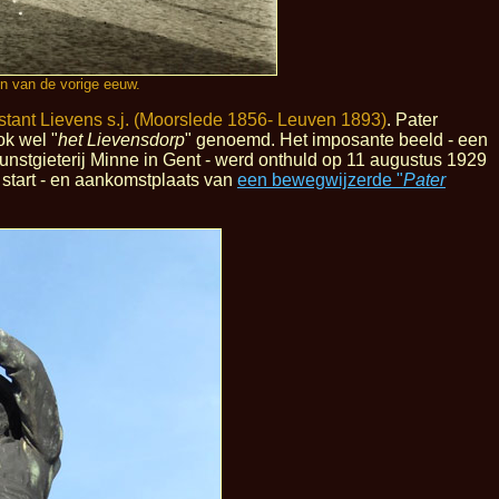
in van de vorige eeuw.
stant Lievens s.j. (Moorslede 1856- Leuven 1893)
. Pater
k wel "
het Lievensdorp
" genoemd. Het imposante beeld - een
stgieterij Minne in Gent - werd onthuld op 11 augustus 1929
 start - en aankomstplaats van
een bewegwijzerde "
Pater