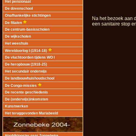
Het pensionaat
De dovenschool
Onafhankelijke stichtingen
Na het bezoek aan de
De filialen
een sanitaire stop e
De centrum-basisscholen
De wijkscholen
Het weeshuis
Wereldoorlog I (1914-18)
De vluchtoorden tijdens WO I
De heropbouw (1918-25)
Het secundair onderwijs
De landbouwhuishoudschool
De Congo-missies
De recente geschiedenis
De (onderwijs)inkomsten
Kunstwerken
Het teruggevonden Mariabeeld
Hoofdklooster naar Zonnebeke