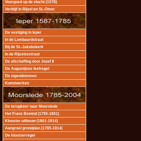
Voorgoed op de vlucht (1578)
Verblijf in Rijsel en St.-Omer
De vestiging in Ieper
In de Lombaardstraat
Bij de St.-Jakobskerk
In de Rijselsestraat
De afschaffing door Jozef II
De Augustijnse leefregel
De eigendommen
Kunstwerken
De terugkeer naar Moorslede
Het Frans Bewind (1795-1801)
Klooster-uitbouw (1801-1914)
Aangroei grondplan (1785-1914)
De kloosterregel