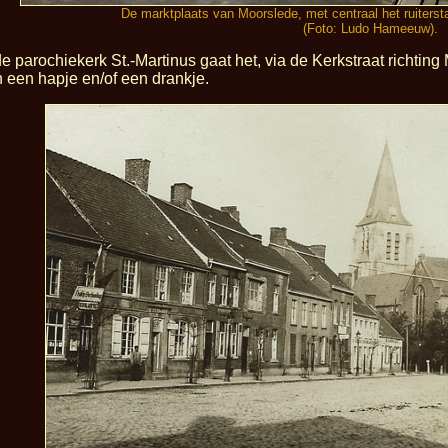
De marktplaats van Moorslede, met centraal het ruiterst
(Foto: Ludo Hameeuw).
 parochiekerk St.-Martinus gaat het, via de Kerkstraat richting 
n een hapje en/of een drankje.