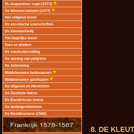
St.-Augustinus' regel (1473)
De kloosterstatuten (1473)
Het religieus leven
De ascetische voorschriften
De kloosterkledij
Het dagelijks leven
Eten en drinken
De voedselbereiding
De opvang van pelgrims
De ziekenzorg
Middeleeuwse bedevaarten
Middeleeuwse gasthuizen
De uitgaven en inkomsten
De Gasthuis-hoeve
De Bunderkruis-hoeve
De landeigendommen
De Beeldenstorm (1566)
8. DE KLEU