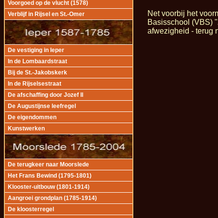
Voorgoed op de vlucht (1578)
Net voorbij het voor
Verblijf in Rijsel en St.-Omer
Basisschool (VBS) "
afwezigheid - terug 
De vestiging in Ieper
In de Lombaardstraat
Bij de St.-Jakobskerk
In de Rijselsestraat
De afschaffing door Jozef II
De Augustijnse leefregel
De eigendommen
Kunstwerken
De terugkeer naar Moorslede
Het Frans Bewind (1795-1801)
Klooster-uitbouw (1801-1914)
Aangroei grondplan (1785-1914)
De kloosterregel