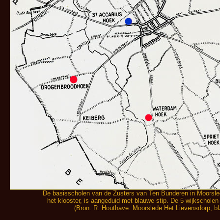
De basisscholen van de Zusters van Ten Bunderen in Moorsled
het klooster, is aangeduid met blauwe stip. De 5 wijkscholen
(Bron: R. Houthave. Moorslede Het Lievensdorp, b