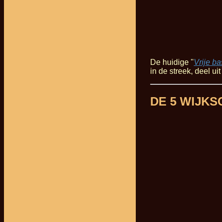
De huidige "
Vrije b
in de streek, deel 
DE 5 WIJK