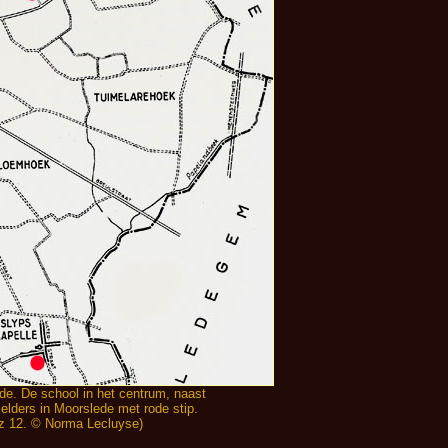
e. De school in het centrum, naast
 elders in Moorslede met rode stip.
lz 12. © Norma Lecluyse)