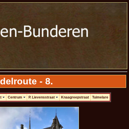
elroute - 8.
t
Centrum
P. Lievensstraat
Knaagreepstraat
Tuimelare