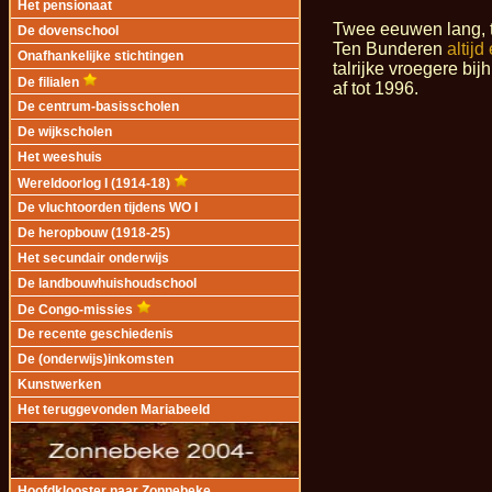
Het pensionaat
Twee eeuwen lang, ti
De dovenschool
Ten Bunderen
altij
Onafhankelijke stichtingen
talrijke vroegere b
De filialen
af tot 1996.
De centrum-basisscholen
De wijkscholen
Het weeshuis
Wereldoorlog I (1914-18)
De vluchtoorden tijdens WO I
De heropbouw (1918-25)
Het secundair onderwijs
De landbouwhuishoudschool
De Congo-missies
De recente geschiedenis
De (onderwijs)inkomsten
Kunstwerken
Het teruggevonden Mariabeeld
Hoofdklooster naar Zonnebeke