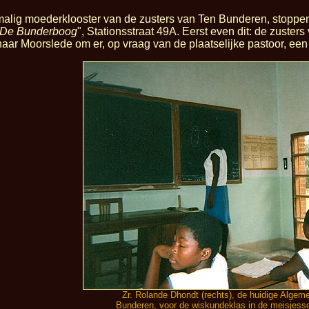
malig moederklooster van de zusters van Ten Bunderen, stoppen
De Bunderboog
", Stationsstraat 49A. Eerst even dit: de zust
naar Moorslede om er, op vraag van de plaatselijke pastoor, een
Zr. Rolande Dhondt (rechts), de huidige Alge
Bunderen, voor de wiskundeklas in de meisjes