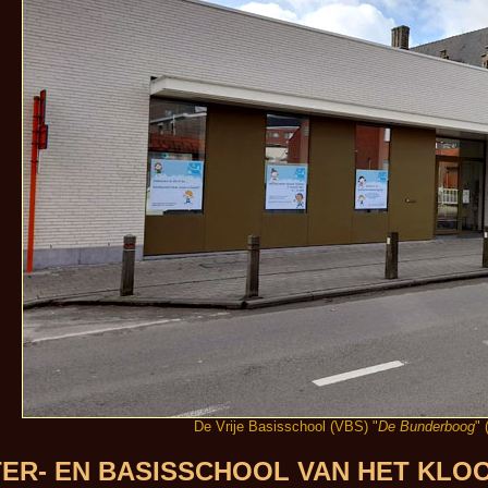
De Vrije Basisschool (VBS) "
De Bunderboog
"
TER- EN BASISSCHOOL VAN HET KLO