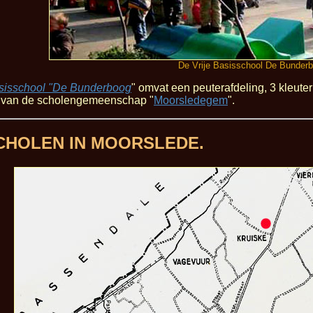
De Vrije Basisschool De Bunder
asisschool "De Bunderboog
" omvat een peuterafdeling, 3 kleut
uit van de scholengemeenschap "
Moorsledegem
".
SCHOLEN IN MOORSLEDE.