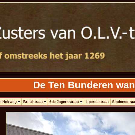
De Ten Bunderen wand
e Heirweg
Breulstraat
6de Jagersstraat
Iepersestraat
Stationsstraa