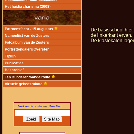
Het huidig charisma (2008)
De basisschool hie
Patroonsfeest - 15 augustus
de linkerkant ervan.
Namenlijst van de Zusters
De klaslokalen lage
Fotoalbum van de Zusters
Portrettengalerij Oversten
Tijdlijn
Publicaties
Het archief
Ten Bunderen wandelroute
Virtuele gebedsruimte
Zoek op deze site
met
FreeFind