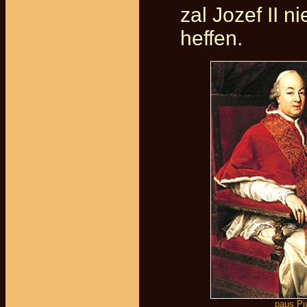
zal Jozef II 
heffen.
paus Pi