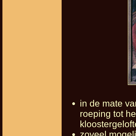
in de mate va
roeping tot h
kloostergelof
zoveel mogeli