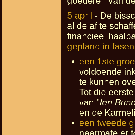
goederen van de
5 april
- De bissc
al de af te schaf
financieel haalb
gepland in fasen
een 1ste groe
voldoende ink
te kunnen ove
Tot die eerste
van "
ten Bun
en de Karmel
een tweede g
naarmate er 