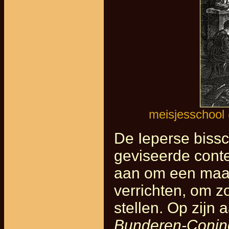
meisjesschool 
De Ieperse biss
geviseerde cont
aan om een maats
verrichten, om z
stellen. Op zijn
Bunderen-Conin