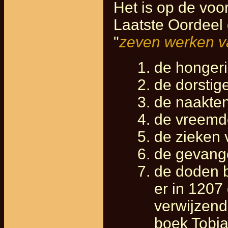
Het is op de vo
Laatste Oordeel
"
zeven werken v
de hongeri
de dorstig
de naakten
de vreemd
de zieken 
de gevang
de doden b
er in 1207
verwijzend
boek Tobia