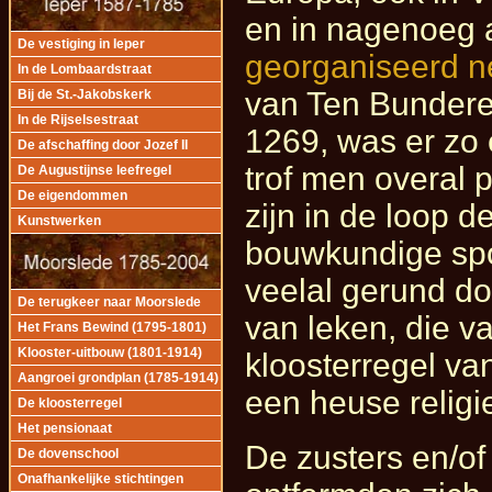
en in nagenoeg 
De vestiging in Ieper
georganiseerd n
In de Lombaardstraat
van Ten Bundere
Bij de St.-Jakobskerk
In de Rijselsestraat
1269, was er zo 
De afschaffing door Jozef II
trof men overal
De Augustijnse leefregel
De eigendommen
zijn in de loop d
Kunstwerken
bouwkundige spo
veelal gerund d
De terugkeer naar Moorslede
van leken, die 
Het Frans Bewind (1795-1801)
Klooster-uitbouw (1801-1914)
kloosterregel va
Aangroei grondplan (1785-1914)
een heuse relig
De kloosterregel
Het pensionaat
De zusters en/of
De dovenschool
Onafhankelijke stichtingen