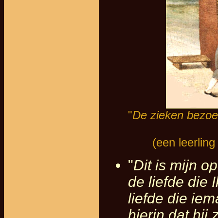
"
De zieken bezo
(een leerlin
"
Dit is mijn o
de liefde die 
liefde die ie
hierin dat hij