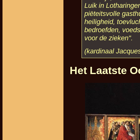
Luik in Lotharinge
piëteitsvolle gast
heiligheid, toevlu
bedroefden, voeds
voor de zieken".
(kardinaal Jacques
Het Laatste O