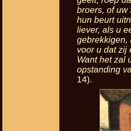
broers, of uw 
hun beurt uit
liever, als u 
gebrekkigen, 
voor u dat zij
Want het zal 
opstanding v
14).