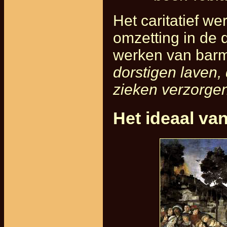
Het caritatief w
omzetting in de d
werken van barmh
dorstigen laven
zieken verzorge
Het ideaal van