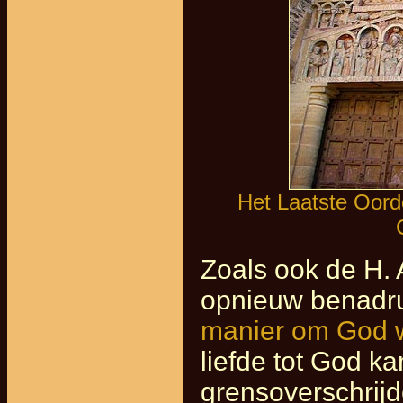
Het Laatste Oord
Zoals ook de H. 
opnieuw benadru
manier om God w
liefde tot God ka
grensoverschrijd