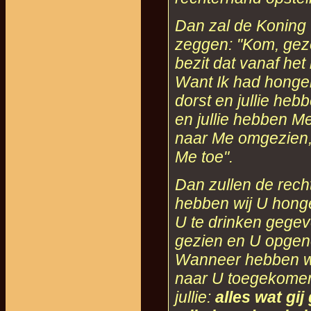
Dan zal de Koning 
zeggen: "
Kom, geze
bezit dat vanaf het 
Want Ik had honger
dorst en jullie he
en jullie hebben M
naar Me omgezien, 
Me toe
".
Dan zullen de rec
hebben wij U honge
U te drinken gege
gezien en U opgen
Wanneer hebben we
naar U toegekomen
jullie:
alles wat gi