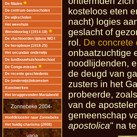
ontfermden zich
De filialen
kosteloos eten e
De centrum-basisscholen
De wijkscholen
nacht) logies aan
Het weeshuis
geslacht of gez
Wereldoorlog I (1914-18)
De vluchtoorden tijdens WO I
rol.
De concrete d
De heropbouw (1918-25)
onbaatzuchtige 
Het secundair onderwijs
De landbouwhuishoudschool
noodlijdenden, 
De Congo-missies
de deugd van gas
De recente geschiedenis
De (onderwijs)inkomsten
zusters in het G
Kunstwerken
probeerde, zoals
Het teruggevonden Mariabeeld
van de apostelen
gemeenschap van
Hoofdklooster naar Zonnebeke
apostolica
" na t
Het huidig charisma (2008)