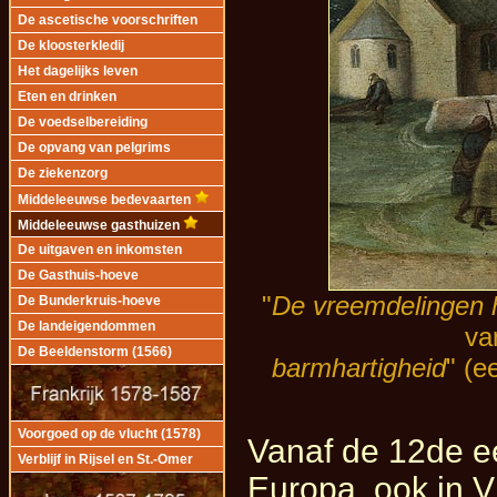
De ascetische voorschriften
De kloosterkledij
Het dagelijks leven
Eten en drinken
De voedselbereiding
De opvang van pelgrims
De ziekenzorg
Middeleeuwse bedevaarten
Middeleeuwse gasthuizen
De uitgaven en inkomsten
De Gasthuis-hoeve
"
De vreemdelingen 
De Bunderkruis-hoeve
De landeigendommen
va
De Beeldenstorm (1566)
barmhartigheid
" (e
Voorgoed op de vlucht (1578)
Vanaf de 12de ee
Verblijf in Rijsel en St.-Omer
Europa, ook in 