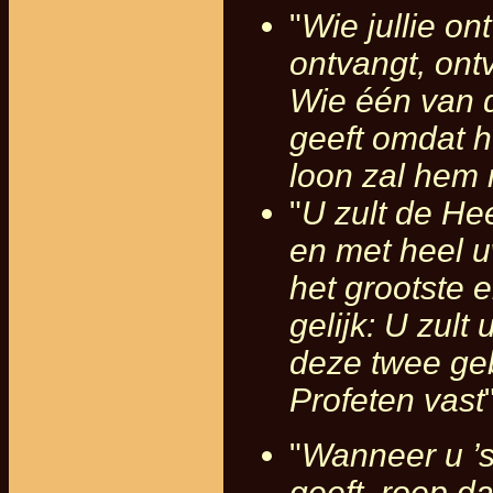
"
Wie jullie on
ontvangt, ont
Wie één van 
geeft omdat het
loon zal hem 
"
U zult de He
en met heel u
het grootste 
gelijk: U zult
deze twee ge
Profeten vast
"
Wanneer u ’s
geeft, roep da