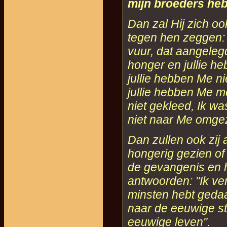
mijn broeders heb
Dan zal Hij zich oo
tegen hen zeggen: 
vuur, dat aangelegd
honger en jullie he
jullie hebben Me n
jullie hebben Me m
niet gekleed, Ik wa
niet naar Me omgez
Dan zullen ook zi
hongerig gezien of 
de gevangenis en 
antwoorden: "Ik ver
minsten hebt gedaan
naar de eeuwige st
eeuwige leven
".