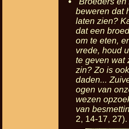
"
Broeders en 
beweren dat h
laten zien? K
dat een broed
om te eten, e
vrede, houd 
te geven wat 
zin? Zo is ook
daden... Zuiv
ogen van onz
wezen opzoeke
van besmetti
2, 14-17, 27).