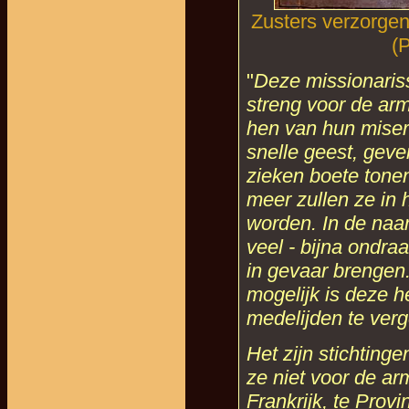
Zusters verzorgen 
(P
"
Deze missionaris
streng voor de arm
hen van hun miser
snelle geest, geve
zieken boete tone
meer zullen ze in
worden. In de naa
veel - bijna ondraa
in gevaar brengen.
mogelijk is deze h
medelijden te verg
Het zijn stichting
ze niet voor de ar
Frankrijk, te Provi