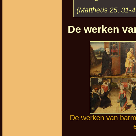
(Mattheüs 25, 31-4
De werken va
De werken van barmh