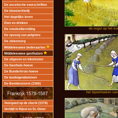
De ascetische voorschriften
De kloosterkledij
Het dagelijks leven
Eten en drinken
de oogst op het ko
De voedselbereiding
De opvang van pelgrims
De ziekenzorg
Middeleeuwse bedevaarten
Middeleeuwse gasthuizen
De uitgaven en inkomsten
De Gasthuis-hoeve
De Bunderkruis-hoeve
De landeigendommen
De Beeldenstorm (1566)
het bijeenharken van
Voorgoed op de vlucht (1578)
Verblijf in Rijsel en St.-Omer