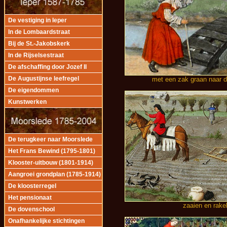
De vestiging in Ieper
In de Lombaardstraat
Bij de St.-Jakobskerk
In de Rijselsestraat
De afschaffing door Jozef II
De Augustijnse leefregel
met een zak graan naar 
De eigendommen
Kunstwerken
De terugkeer naar Moorslede
Het Frans Bewind (1795-1801)
Klooster-uitbouw (1801-1914)
Aangroei grondplan (1785-1914)
De kloosterregel
Het pensionaat
zaaien en rake
De dovenschool
Onafhankelijke stichtingen