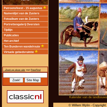
Patroonsfeest - 15 augustus
Namenlijst van de Zusters
Fotoalbum van de Zusters
Portrettengalerij Oversten
Tijdlijn
Publicaties
Het archief
Ten Bunderen wandelroute
Virtuele gebedsruimte
Zoek op deze site
met
FreeFind
Kalender van de landbouwse
© Willem Wylin - Copyright