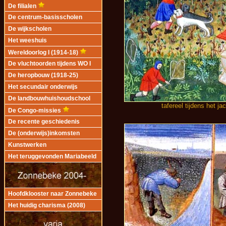
De filialen
De centrum-basisscholen
De wijkscholen
Het weeshuis
Wereldoorlog I (1914-18)
De vluchtoorden tijdens WO I
De heropbouw (1918-25)
Het secundair onderwijs
De landbouwhuishoudschool
tafereel tijdens het j
De Congo-missies
De recente geschiedenis
De (onderwijs)inkomsten
Kunstwerken
Het teruggevonden Mariabeeld
Hoofdklooster naar Zonnebeke
Het huidig charisma (2008)