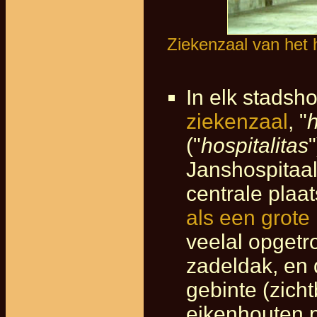
Ziekenzaal van het h
In elk stadsh
ziekenzaal
, "
("
hospitalitas
Janshospitaa
centrale plaa
als een grote
veelal opgetro
zadeldak, en
gebinte (zich
eikenhouten p