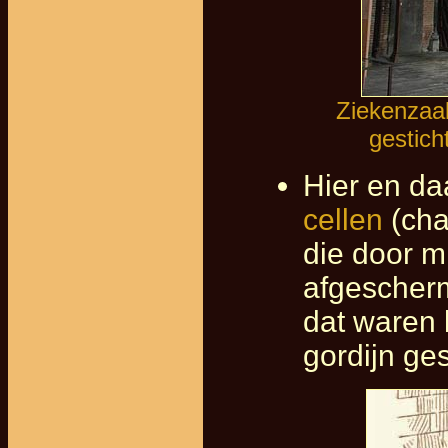
Ziekenzaal
gestich
Hier en da
cellen
(cha
die door m
afgescher
dat waren 
gordijn ge