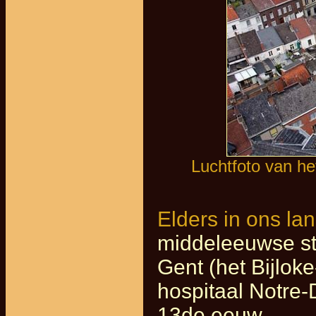
Luchtfoto van he
Elders in ons la
middeleeuwse sta
Gent (het Bijloke
hospitaal Notre-
13de eeuw.