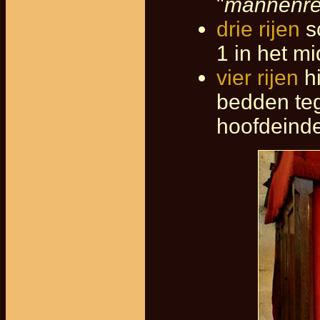
"
mannenr
drie rijen
s
1 in het m
vier rijen
hi
bedden teg
hoofdeinde