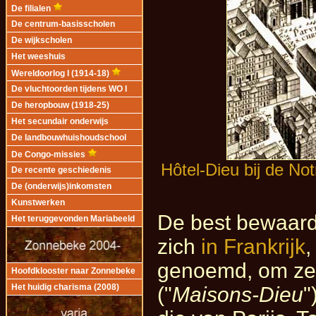
De filialen
De centrum-basisscholen
De wijkscholen
Het weeshuis
Wereldoorlog I (1914-18)
De vluchtoorden tijdens WO I
De heropbouw (1918-25)
Het secundair onderwijs
De landbouwhuishoudschool
De Congo-missies
Hôtel-Dieu bij de No
De recente geschiedenis
De (onderwijs)inkomsten
Kunstwerken
De best bewaard
Het teruggevonden Mariabeeld
zich
in Frankrijk
,
genoemd, om ze 
Hoofdklooster naar Zonnebeke
Het huidig charisma (2008)
("
Maisons-Dieu
"