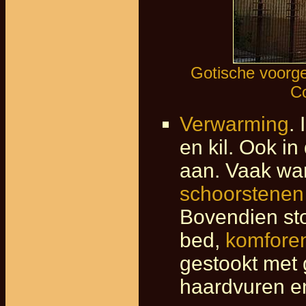
Gotische voorge
Co
Verwarming
.
en kil. Ook i
aan. Vaak wa
schoorstenen
Bovendien sto
bed,
komfore
gestookt met 
haardvuren e