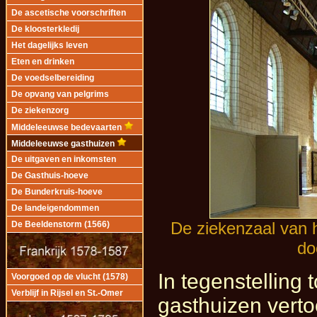
De ascetische voorschriften
De kloosterkledij
Het dagelijks leven
Eten en drinken
De voedselbereiding
De opvang van pelgrims
De ziekenzorg
Middeleeuwse bedevaarten
Middeleeuwse gasthuizen
De uitgaven en inkomsten
De Gasthuis-hoeve
De Bunderkruis-hoeve
De landeigendommen
De ziekenzaal van h
De Beeldenstorm (1566)
do
In tegenstelling 
Voorgoed op de vlucht (1578)
Verblijf in Rijsel en St.-Omer
gasthuizen verto