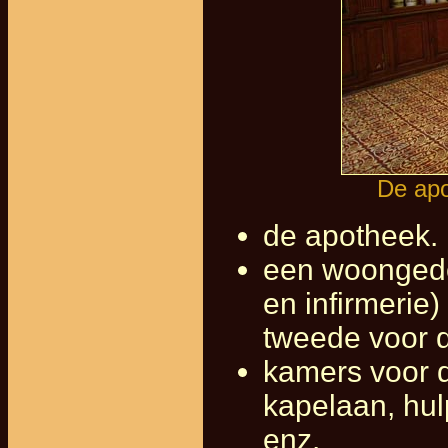
De apo
de apotheek.
een woongedee
en infirmerie
tweede voor 
kamers voor d
kapelaan, hul
enz.