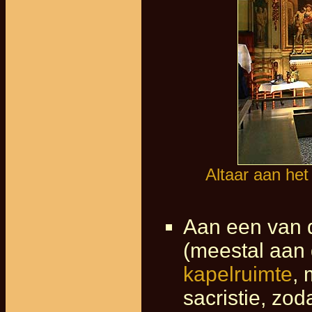
Altaar aan het
Aan een van d
(meestal aan 
kapelruimte
, 
sacristie, zo