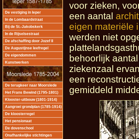
voor zieken, voo
De vestiging in Ieper
een aantal
archi
In de Lombaardstraat
eigen materiële 
Bij de St.-Jakobskerk
In de Rijselsestraat
werden niet opge
De afschaffing door Jozef II
plattelandsgasth
De Augustijnse leefregel
behoorlijk aanta
De eigendommen
Kunstwerken
ziekenzaal erva
een reconstructi
De terugkeer naar Moorslede
gemiddeld midde
Het Frans Bewind (1795-1801)
Klooster-uitbouw (1801-1914)
Aangroei grondplan (1785-1914)
De kloosterregel
Het pensionaat
De dovenschool
Onafhankelijke stichtingen