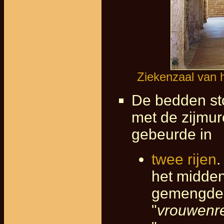
Ziekenzaal van h
De bedden sto
met de zijmu
gebeurde in
twee rijen
.
het midden
gemengde 
"
vrouwenr