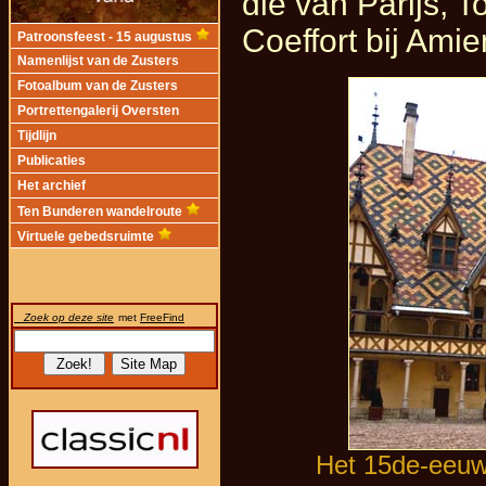
die van Parijs, 
Coeffort bij Amie
Patroonsfeest - 15 augustus
Namenlijst van de Zusters
Fotoalbum van de Zusters
Portrettengalerij Oversten
Tijdlijn
Publicaties
Het archief
Ten Bunderen wandelroute
Virtuele gebedsruimte
Zoek op deze site
met
FreeFind
Het 15de-eeuws