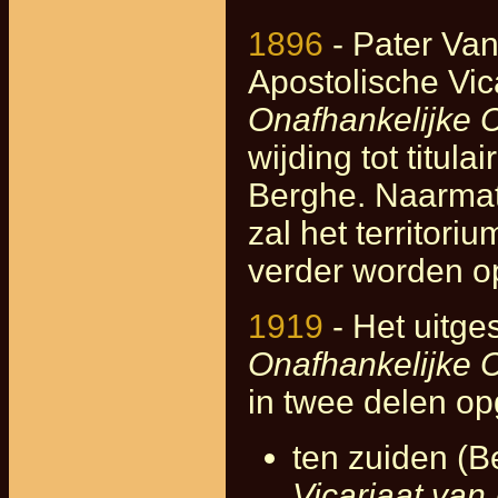
1896
- Pater Van
Apostolische Vica
Onafhankelijke 
wijding tot titula
Berghe. Naarmat
zal het territori
verder worden op
1919
- Het uitges
Onafhankelijke 
in twee delen opg
ten zuiden (B
Vicariaat van