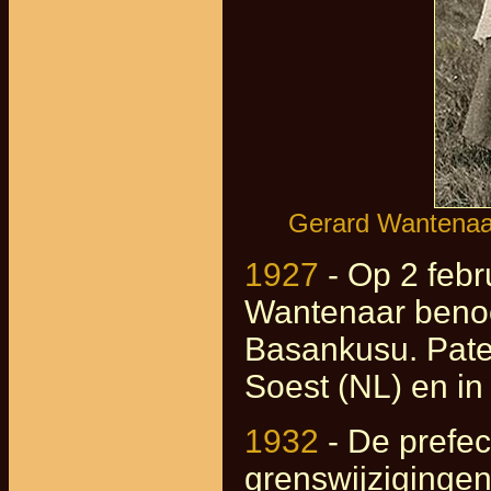
Gerard Wantenaar
1927
- Op 2 febru
Wantenaar benoe
Basankusu. Pate
Soest (NL) en in
1932
- De prefec
grenswijzigingen