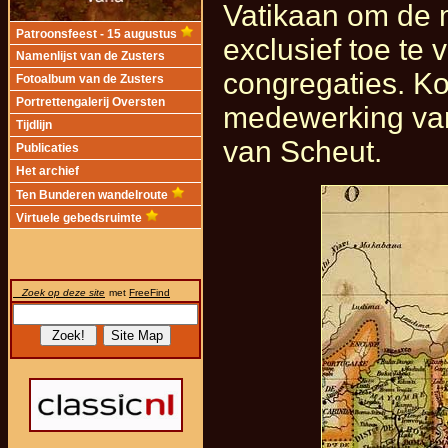
Vatikaan om de m
Patroonsfeest - 15 augustus
exclusief toe te
Namenlijst van de Zusters
congregaties. Ko
Fotoalbum van de Zusters
Portrettengalerij Oversten
medewerking van
Tijdlijn
van Scheut.
Publicaties
Het archief
Ten Bunderen wandelroute
Virtuele gebedsruimte
Zoek op deze site
met
FreeFind