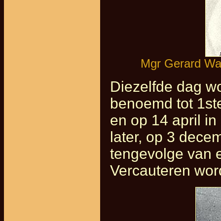
Mgr Gerard Wan
Diezelfde dag wo
benoemd tot 1ste
en op 14 april in
later, op 3 dece
tengevolge van e
Vercauteren word