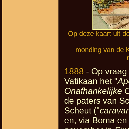
Op deze kaart uit de 
monding van de K
1888
- Op vraag 
Vatikaan het "
Ap
Onafhankelijke 
de paters van Sc
Scheut ("
carava
en, via Boma en 