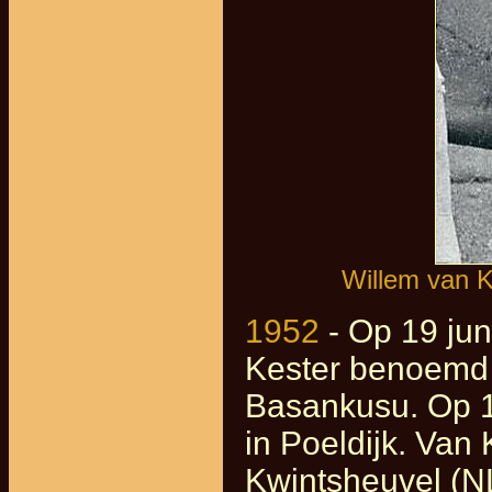
Willem van K
1952
- Op 19 jun
Kester benoemd t
Basankusu. Op 11
in Poeldijk. Van
Kwintsheuvel (NL