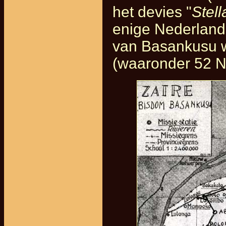
het devies "
Stel
enige Nederlands
van Basankusu we
(waaronder 52 N