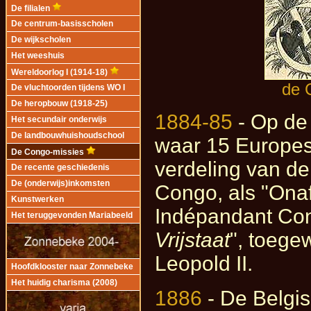
De filialen
De centrum-basisscholen
De wijkscholen
Het weeshuis
Wereldoorlog I (1914-18)
de 
De vluchtoorden tijdens WO I
De heropbouw (1918-25)
1884-85
- Op de 
Het secundair onderwijs
De landbouwhuishoudschool
waar 15 Europes
De Congo-missies
verdeling van de
De recente geschiedenis
De (onderwijs)inkomsten
Congo, als "Onaf
Kunstwerken
Indépandant Cong
Het teruggevonden Mariabeeld
Vrijstaat
", toege
Leopold II.
Hoofdklooster naar Zonnebeke
Het huidig charisma (2008)
1886
- De Belgi