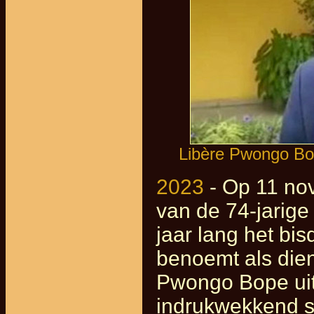
Libère Pwongo Bo
2023
- Op 11 no
van de 74-jarig
jaar lang het bi
benoemt als dien
Pwongo Bope uit 
indrukwekkend st