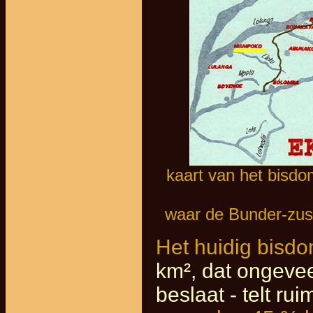
kaart van het bisd
waar de Bunder-zust
Het huidig bisd
km², dat ongevee
beslaat - telt r