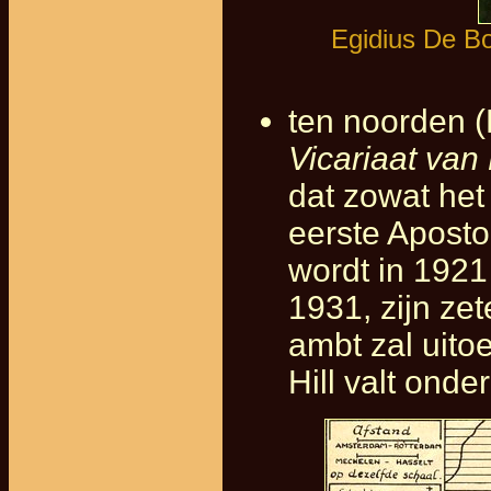
Egidius De Bo
ten noorden (
Vicariaat va
dat zowat het
eerste Aposto
wordt in 1921
1931, zijn zet
ambt zal uito
Hill valt onder