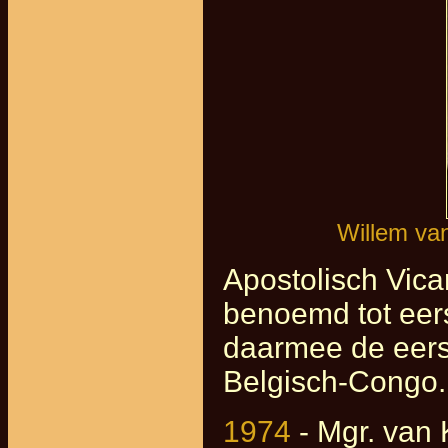
Willem va
Apostolisch Vica
benoemd tot eer
daarmee de eers
Belgisch-Congo.
1974
- Mgr. van K