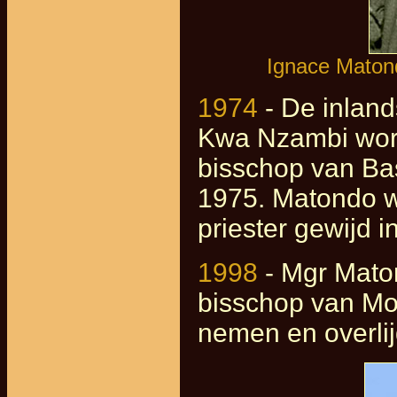
Ignace Maton
1974
- De inlan
Kwa Nzambi wor
bisschop van Bas
1975. Matondo w
priester gewijd i
1998
- Mgr Mato
bisschop van Mol
nemen en overlij