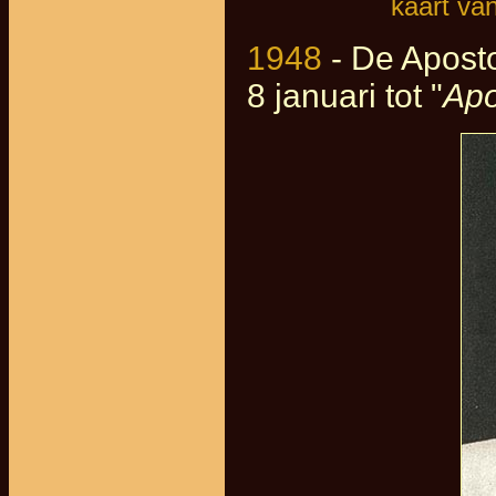
kaart va
1948
- De Apost
8 januari tot "
Apo