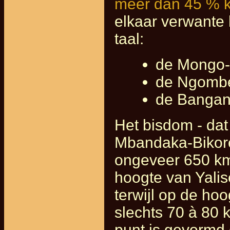
meer dan 45 % k
elkaar verwante
taal:
de Mongo-s
de Ngombe
de Bangan
Het bisdom - dat
Mbandaka-Bikoro
ongeveer 650 km 
hoogte van Yalis
terwijl op de h
slechts 70 à 80 
punt is gevormd