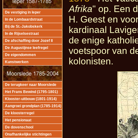
Afrika
" op. Een 
De vestiging in Ieper
H. Geest en voor
In de Lombaardstraat
Bij de St.-Jakobskerk
kardinaal Lavige
In de Rijselsestraat
de enige katholi
De afschaffing door Jozef II
voetspoor van de
De Augustijnse leefregel
De eigendommen
kolonisten.
Kunstwerken
De terugkeer naar Moorslede
Het Frans Bewind (1795-1801)
Klooster-uitbouw (1801-1914)
Aangroei grondplan (1785-1914)
De kloosterregel
Het pensionaat
De dovenschool
Onafhankelijke stichtingen