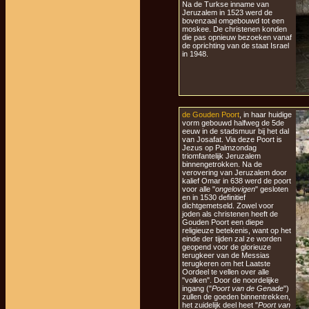
Na de Turkse inname van
Jeruzalem in 1523 werd de
bovenzaal omgebouwd tot een
moskee. De christenen konden
die pas opnieuw bezoeken vanaf
de oprichting van de staat Israel
in 1948.
de Gouden Poort
, in haar huidige
vorm gebouwd halfweg de 5de
eeuw in de stadsmuur bij het dal
van Josafat. Via deze Poort is
Jezus op Palmzondag
triomfantelijk Jeruzalem
binnengetrokken. Na de
verovering van Jeruzalem door
kalief Omar in 638 werd de poort
voor alle "
ongelovigen
" gesloten
en in 1530 definitief
dichtgemetseld. Zowel voor
joden als christenen heeft de
Gouden Poort een diepe
religieuze betekenis, want op het
einde der tijden zal ze worden
geopend voor de glorieuze
terugkeer van de Messias
terugkeren om het Laatste
Oordeel te vellen over alle
"volken". Door de noordelijke
ingang ("
Poort van de Genade
")
zullen de goeden binnentrekken,
het zuidelijk deel heet "
Poort van