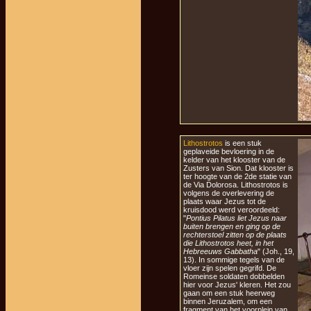
Lithostrotos
is een stuk
geplaveide bevloering in de
kelder van het klooster van de
Zusters van Sion. Dat klooster is
ter hoogte van de 2de statie van
de Via Dolorosa. Lithostrotos is
volgens de overlevering de
plaats waar Jezus tot de
kruisdood werd veroordeeld:
"
Pontius Pilatus liet Jezus naar
buiten brengen en ging op de
rechterstoel zitten op de plaats
die Lithostrotos heet, in het
Hebreeuws Gabbatha
" (Joh., 19,
13). In sommige tegels van de
vloer zijn spelen gegrifd. De
Romeinse soldaten dobbelden
hier voor Jezus' kleren. Het zou
gaan om een stuk heerweg
binnen Jeruzalem, om een
fragment van het voorplein van