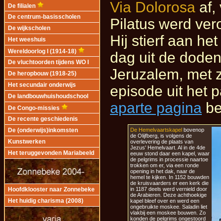
Via Dolorosa
af,
De filialen
De centrum-basisscholen
Pilatus werd ver
De wijkscholen
Hij stierf aan h
Het weeshuis
Wereldoorlog I (1914-18)
dag uit de doden
De vluchtoorden tijdens WO I
Jeruzalem, met z
De heropbouw (1918-25)
Het secundair onderwijs
episode uit het p
De landbouwhuishoudschool
aparte pagina
be
De Congo-missies
De recente geschiedenis
De Hemelvaartskapel
bovenop
De (onderwijs)inkomsten
de Olijfberg, is volgens de
Kunstwerken
overlevering de plaats van
Jezus' Hemelvaart. Al in de 4de
Het teruggevonden Mariabeeld
eeuw stond daar een kapel, waar
de pelgrims in processie naartoe
trokken om er, via een ronde
opening in het dak, naar de
hemel te kijken. In 1152 bouwden
de kruisvaarders er een kerk die
in 1187 deels werd vernield door
Hoofdklooster naar Zonnebeke
de Arabieren. Deze achthoekige
Het huidig charisma (2008)
kapel bleef over en werd een
ongebruikte moskee. Saladin liet
vlakbij een moskee bouwen. Zo
konden de pelgrims ongestoord