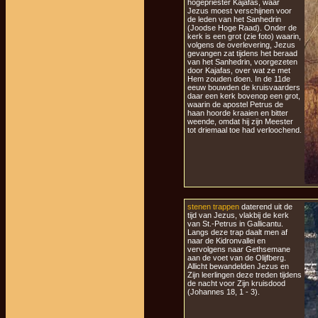
hogepriester Kajafas, waar
Jezus moest verschijnen voor
de leden van het Sanhedrin
(Joodse Hoge Raad). Onder de
kerk is een grot (zie foto) waarin,
volgens de overlevering, Jezus
gevangen zat tijdens het beraad
van het Sanhedrin, voorgezeten
door Kajafas, over wat ze met
Hem zouden doen. In de 11de
eeuw bouwden de kruisvaarders
daar een kerk bovenop een grot,
waarin de apostel Petrus de
haan hoorde kraaien en bitter
weende, omdat hij zijn Meester
tot driemaal toe had verloochend.
stenen trappen
daterend uit de
tijd van Jezus, vlakbij de kerk
van St.-Petrus in Gallicantu.
Langs deze trap daalt men af
naar de Kidronvallei en
vervolgens naar Gethsemane
aan de voet van de Olijfberg.
Allicht bewandelden Jezus en
Zijn leerlingen deze treden tijdens
de nacht voor Zijn kruisdood
(Johannes 18, 1 - 3).