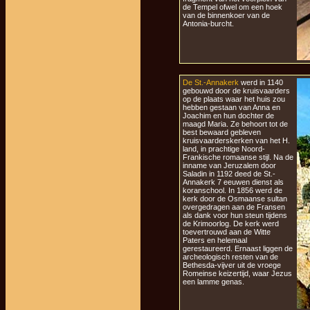
de Tempel ofwel om een hoek
van de binnenkoer van de
Antonia-burcht.
De St.-Annakerk
werd in 1140
gebouwd door de kruisvaarders
op de plaats waar het huis zou
hebben gestaan van Anna en
Joachim en hun dochter de
maagd Maria. Ze behoort tot de
best bewaard gebleven
kruisvaarderskerken van het H.
land, in prachtige Noord-
Frankische romaanse stijl. Na de
inname van Jeruzalem door
Saladin in 1192 deed de St.-
Annakerk 7 eeuwen dienst als
koranschool. In 1856 werd de
kerk door de Osmaanse sultan
overgedragen aan de Fransen
als dank voor hun steun tijdens
de Krimoorlog. De kerk werd
toevertrouwd aan de Witte
Paters en helemaal
gerestaureerd. Ernaast liggen de
archeologisch resten van de
Bethesda-vijver uit de vroege
Romeinse keizertijd, waar Jezus
een lamme genas.