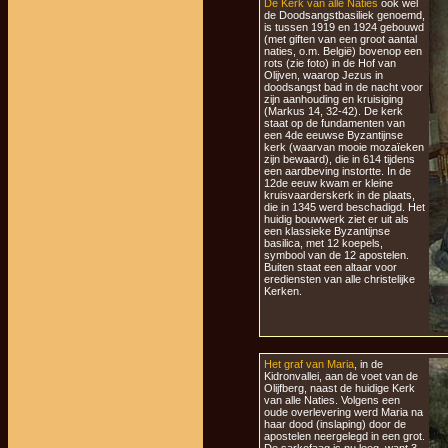
De Kerk van alle Naties
ook wel
de Doodsangstbasiliek genoemd,
is tussen 1919 en 1924 gebouwd
(met giften van een groot aantal
naties, o.m. België) bovenop een
rots (zie foto) in de Hof van
Olijven, waarop Jezus in
doodsangst bad in de nacht voor
zijn aanhouding en kruisiging
(Markus 14, 32-42). De kerk
staat op de fundamenten van
een 4de eeuwse Byzantijnse
kerk (waarvan mooie mozaïeken
zijn bewaard), die in 614 tijdens
een aardbeving instortte. In de
12de eeuw kwam er kleine
kruisvaarderskerk in de plaats,
die in 1345 werd beschadigd. Het
huidig bouwwerk ziet er uit als
een klassieke Byzantijnse
basilica, met 12 koepels,
symbool van de 12 apostelen.
Buiten staat een altaar voor
erediensten van alle christelijke
Kerken.
Het graf van Maria
, in de
Kidronvallei, aan de voet van de
Olijfberg, naast de huidige Kerk
van alle Naties. Volgens een
oude overlevering werd Maria na
haar dood (inslaping) door de
apostelen neergelegd in een grot.