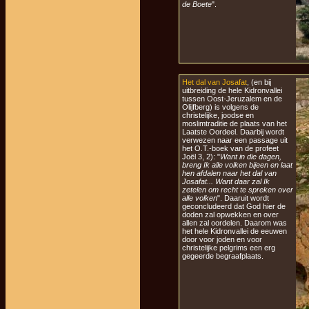
de Boete
".
Het dal van Josafat
, (en bij
uitbreiding de hele Kidronvallei
tussen Oost-Jeruzalem en de
Olijfberg) is volgens de
christelijke, joodse en
moslimtraditie de plaats van het
Laatste Oordeel. Daarbij wordt
verwezen naar een passage uit
het O.T.-boek van de profeet
Joël 3, 2): "
Want in die dagen,
breng Ik alle volken bijeen en laat
hen afdalen naar het dal van
Josafat... Want daar zal Ik
zetelen om recht te spreken over
alle volken
". Daaruit wordt
geconcludeerd dat God hier de
doden zal opwekken en over
allen zal oordelen. Daarom was
het hele Kidronvallei de eeuwen
door voor joden en voor
christelijke pelgrims een erg
gegeerde begraafplaats.