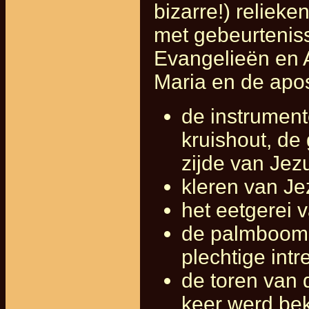
bizarre!) reliek
met gebeurtenis
Evangelieën en A
Maria en de apo
de instrument
kruishout, de
zijde van Jez
kleren van J
het eetgerei 
de palmboom w
plechtige int
de toren van
keer werd bek