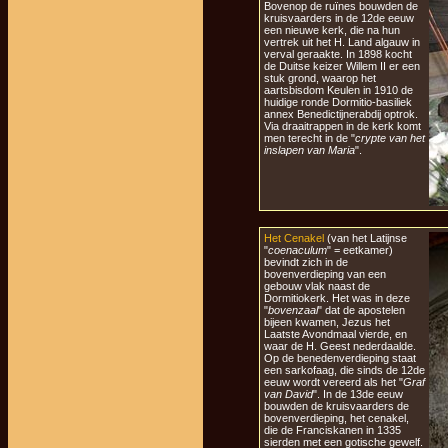
Bovenop de ruïnes bouwden de
kruisvaarders in de 12de eeuw
een nieuwe kerk, die na hun
vertrek uit het H. Land algauw in
verval geraakte. In 1898 kocht
de Duitse keizer Willem II er een
stuk grond, waarop het
aartsbisdom Keulen in 1910 de
huidige ronde Dormitio-basiliek
annex Benedictijnerabdij optrok.
Via draaitrappen in de kerk komt
men terecht in de "
crypte van het
inslapen van Maria
".
Het Cenakel
(van het Latijnse
"
coenaculum
" = eetkamer)
bevindt zich in de
bovenverdieping van een
gebouw vlak naast de
Dormitiokerk. Het was in deze
"
bovenzaal
" dat de apostelen
bijeen kwamen, Jezus het
Laatste Avondmaal vierde, en
waar de H. Geest nederdaalde.
Op de benedenverdieping staat
een sarkofaag, die sinds de 12de
eeuw wordt vereerd als het "
Graf
van David
". In de 13de eeuw
bouwden de kruisvaarders de
bovenverdieping, het cenakel,
die de Franciskanen in 1335
sierden met een gotische gewelf.