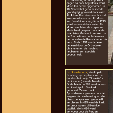
De sarkofaag is nu leeg, want 3
dagen na haar begrafenis werd
Maria ten hemel opgenomen. In
1009 werd het gebouw met de
grond gelijk gemaakt door kalief
Al-Hakim. Kort daarna richtten de
kruisvaarders er een H. Maria
van Josafat kerk op, die in 1219
werd verwoest door sultan Al-
Muazzam. Maar de crypte van
Maria bleef gespaard omdat de
Islamieten Maria ook vereren. In
de 2de helft van de 14de eeuw
herbouwden de Franciskanen de
kerk. Sinds 1757 wordt deze
beheerd door de Orthodoxe
christenen en de moslims
hebben er een speciale
gebedshoek.
De Dormitio kerk
, staat op de
Sionberg, op de plaats van de
dood (in het Latijn "
Dormitio
" =
het inslapen) van de Moeder
Gods Maria. In 382 werd er een
achthoekige H. Sionkerk
gebouwd. Ze werd ook
Apostelenkerk genoemd omdat,
volgens de overlevering, op die
plaats de apostelen gewoonlijk
verbleven. In 415 werd de kerk
vergroot tot een vijfbeukige
basiliek, die in 614 werd
verwoest door de Perzen.