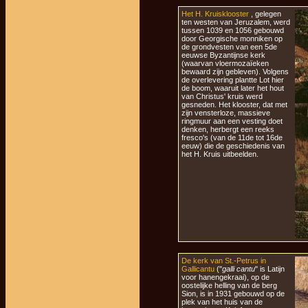
Het H. Kruisklooster
, gelegen
ten westen van Jeruzalem, werd
tussen 1039 en 1056 gebouwd
door Georgische monniken op
de grondvesten van een 5de
eeuwse Byzantijnse kerk
(waarvan vloermozaïeken
bewaard zijn gebleven). Volgens
de overlevering plantte Lot hier
de boom, waaruit later het hout
van Christus' kruis werd
gesneden. Het klooster, dat met
zijn vensterloze, massieve
ringmuur aan een vesting doet
denken, herbergt een reeks
fresco's (van de 11de tot 16de
eeuw) die de geschiedenis van
het H. Kruis uitbeelden.
De kerk van St.-Petrus in
Gallicantu
("
galli cantu
" is Latijn
voor hanengekraai), op de
oostelijke helling van de berg
Sion, is in 1931 gebouwd op de
plek van het huis van de