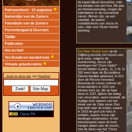
de kapel blijven bezoeken, mits
het betalen van een fooi. Elk jaar,
op Hemelvaartsdag, mogen de
Patroonsfeest - 15 augustus
katholieken er de eucharistie
vieren. Binnen zijn, op een
Namenlijst van de Zusters
rotsblok, de laatste
Fotoalbum van de Zusters
voetafdrukken van Jezus te
zien, vlak voor Hij ten hemel
Portrettengalerij Oversten
opsteeg.
Tijdlijn
Publicaties
Het archief
De Pater Noster kerk
op de
Olijfberg bevindt zich boven een
Ten Bunderen wandelroute
grot waar, volgens de
overlevering, Jezus zijn
Virtuele gebedsruimte
leerlingen het "
Onze Vader
"
leerde bidden (Lukas, 11, 2-4). In
392 werd daar de Byzantijnse
Eleona-basiliek gebouwd, in 614
Zoek op deze site
met
FreeFind
door de Perzen verwoest.
Bovenop de ruïnes trokken de
kruisvaarders in 1152 een
nieuwe kerk op, die op haar
beurt in 1197, tijdens het beleg
van Jeruzalem, werd vernield. de
huidige kerk dateert van het
einde van de 19de eeuw. Een
trap leidt naar de kelder, waarin
in 1910 de grot (zie foto) is
ontdekt, waarin Jezus zijn
leerlingen onderwees. In het
kloosterpand naast de kerk
hangen platen aan de muren,
met de tekst van het "
Onze