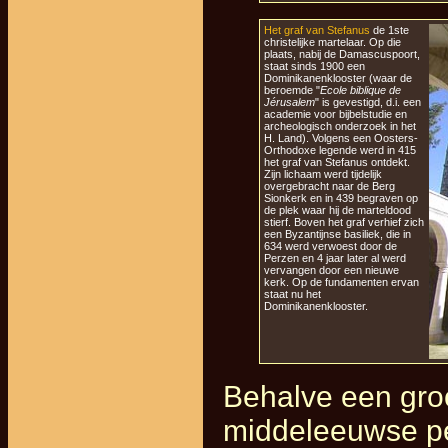
Het graf van Stefanus
de 1ste
christelijke martelaar. Op die
plaats, nabij de Damascuspoort,
staat sinds 1900 een
Dominikanenklooster (waar de
beroemde "
Ecole biblique de
Jérusalem
" is gevestigd, d.i. een
academie voor bijbelstudie en
archeologisch onderzoek in het
H. Land). Volgens een Oosters-
Orthodoxe legende werd in 415
het graf van Stefanus ontdekt.
Zijn lichaam werd tijdelijk
overgebracht naar de Berg
Sionkerk en in 439 begraven op
de plek waar hij de marteldood
stierf. Boven het graf verhief zich
een Byzantijnse basiliek, die in
634 werd verwoest door de
Perzen en 4 jaar later al werd
vervangen door een nieuwe
kerk. Op de fundamenten ervan
staat nu het
Dominikanenklooster.
Behalve een gro
middeleeuwse pe