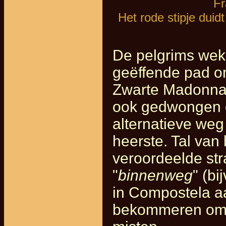
Fr
Het rode stipje duid
De pelgrims wek
geëffende pad om
Zwarte Madonna
ook gedwongen 
alternatieve weg
heerste. Tal van
veroordeelde str
"
binnenweg
" (b
in Compostela aa
bekommeren om 