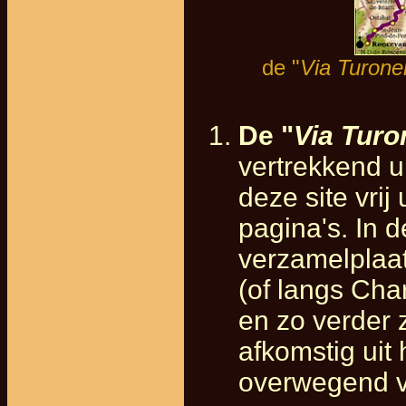
de "
Via Turone
De "
Via Turo
vertrekkend u
deze site vri
pagina's. In d
verzamelplaat
(of langs Cha
en zo verder 
afkomstig uit
overwegend v