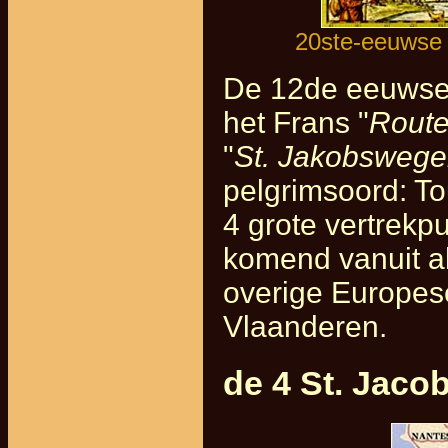
20ste-eeuwse 
De 12de eeuwse G
het Frans "
Route
"
St. Jakobsweg
pelgrimsoord: To
4 grote vertrekp
komend vanuit all
overige Europese
Vlaanderen.
de 4 St. Jac