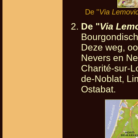
De "
Via Lemovi
De "
Via Lem
Bourgondische
Deze weg, oo
Nevers en Neu
Charité-sur-L
de-Noblat, Li
Ostabat.