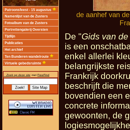
Patroonsfeest - 15 augustus
de aanhef van de
Namenlijst van de Zusters
Fra
Fotoalbum van de Zusters
Portrettengalerij Oversten
De "
Gids van de
Tijdlijn
Publicaties
is een onschatba
Het archief
enkel allerlei kle
Ten Bunderen wandelroute
belangrijkste re
Virtuele gebedsruimte
Frankrijk doorkr
Zoek op deze site
met
FreeFind
beschrijft die m
bovendien een er
concrete informat
gewoonten, de g
logiesmogelijkh