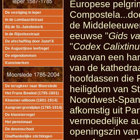
Europese pelgri
Compostela...doo
De vestiging in Ieper
In de Lombaardstraat
de Middeleeuwen
Bij de St.-Jakobskerk
eeuwse "
Gids va
In de Rijselsestraat
De afschaffing door Jozef II
"
Codex Calixtinu
De Augustijnse leefregel
waarvan een hand
De eigendommen
Kunstwerken
van de kathedraa
hoofdassen die F
heiligdom van St.
De terugkeer naar Moorslede
Het Frans Bewind (1795-1801)
Noordwest-Spanj
Klooster-uitbouw (1801-1914)
afkomstig uit Par
Aangroei grondplan (1785-1914)
De kloosterregel
vermoedelijke au
Het pensionaat
openingszin van 
De dovenschool
Onafhankelijke stichtingen