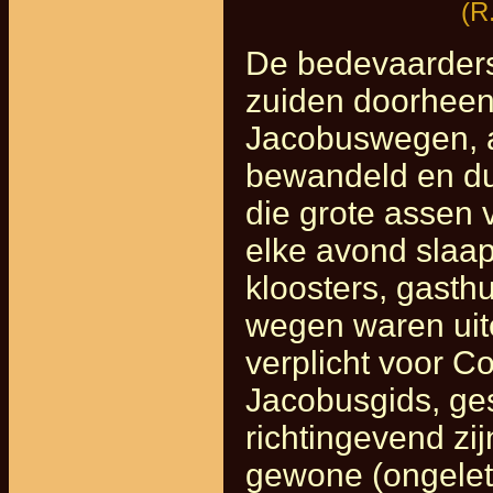
(R
De bedevaarders
zuiden doorheen 
Jacobuswegen, a
bewandeld en du
die grote assen
elke avond slaa
kloosters, gasth
wegen waren uite
verplicht voor 
Jacobusgids, ges
richtingevend zi
gewone (ongelet