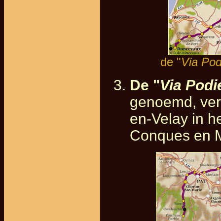
de "
Via Pod
De "
Via Podi
genoemd, vert
en-Velay in he
Conques en M