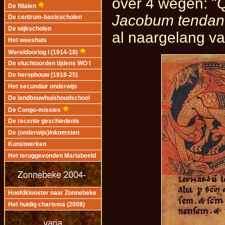
over 4 wegen: "
Q
De filialen
Jacobum tendan
De centrum-basisscholen
De wijkscholen
al naargelang v
Het weeshuis
Wereldoorlog I (1914-18)
De vluchtoorden tijdens WO I
De heropbouw (1918-25)
Het secundair onderwijs
De landbouwhuishoudschool
De Congo-missies
De recente geschiedenis
De (onderwijs)inkomsten
Kunstwerken
Het teruggevonden Mariabeeld
Hoofdklooster naar Zonnebeke
Het huidig charisma (2008)