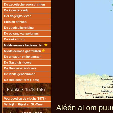
De ascetische voorschriften
De kloosterkledij
Het dagelijks leven
Eten en drinken
De voedselbereiding
De opvang van pelgrims
De ziekenzorg
Middeleeuwse bedevaarten
Middeleeuwse gasthuizen
De uitgaven en inkomsten
De Gasthuis-hoeve
De Bunderkruis-hoeve
De landeigendommen
De Beeldenstorm (1566)
Voorgoed op de vlucht (1578)
Verblijf in Rijsel en St.-Omer
Aléén al om puur