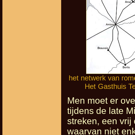
het netwerk van rome
Het Gasthuis Te
Men moet er ove
tijdens de late 
streken, een vri
waarvan niet en