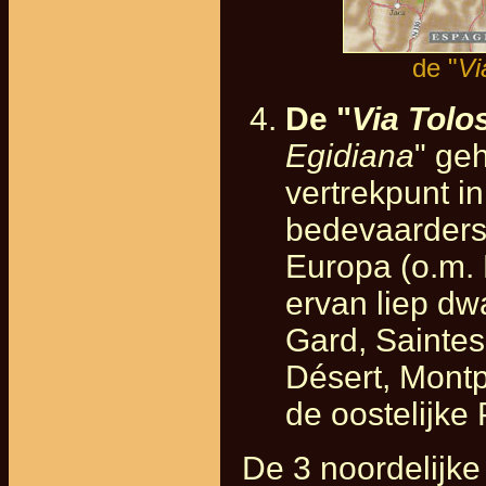
de "
Vi
De "
Via Tolo
Egidiana
" ge
vertrekpunt in
bedevaarders u
Europa (o.m. 
ervan liep dw
Gard, Saintes
Désert, Montpe
de oostelijke
De 3 noordelijk