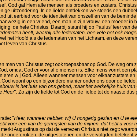
bleef. God gaf Hem alle mensen als broeders en zusters. Christu
 enige uitzondering. In de liefde ontdekken we steeds een dubb
nd uit eerbied voor de identiteit van onszelf en van de bemind
 aanwezig in een vriend, een man in zijn vrouw, een moeder in 
ing: de hele Christus. Daarbij steunt hij op Paulus' leer van de
ledematen heeft, waarbij alle ledematen, hoe vele het ook moge
wel het Hoofd als de ledematen van het Lichaam, en deze vereni
et leven van Christus.
n men van Christus zegt ook toepasbaar op God. De weg om zic
d, omdat God er voor alle mensen is. Elke mens vormt een pla
dan eren wij God. Alleen wanneer mensen voor elkaar zusters en
 God woont op een bijzondere manier onder ons door de liefde. 
ebouw is het huis van ons gebed, maar het werkelijke huis van G
de Heer
". Zo zijn de liefde tot God en de liefde tot de naaste 
atie: "
Heer, wanneer hebben wij U hongerig gezien en U te ete
ebt voor een van de geringsten van de mijnen, dat hebt u voor 
st merkt Augustinus op dat de verrezen Christus niet zegt: waaro
n, de onderdrukten, de uitgestotenen en de vervolgden betekent