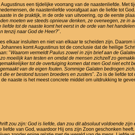
ustinus een tijdelijke voorrang van de naastenliefde. Met tijde
mensen, de naastenliefde voorafgaat aan de liefde tot God. He
naaste in de praktijk, in de orde van uitvoering, op de eerste 
en moeten we steeds opnieuw denken, ze overwegen, ze in acht
 liefde tot de naaste komt het eerst in de orde van het hande
n tenzij naar God de Heer?
".
efdes elkaar insluiten en niet van elkaar te scheiden zijn. Daa
ohannes komt Augustinus tot de conclusie dat de heilige Schri
an: "
Waarom vermeldt Paulus zowel in zijn brief aan de Galaten
 zo moeilijk kan testen en omdat de mensen zichzelf zo gemakk
l gemakkelijker tot de overtuiging komen dat men God niet ech
gemaakt van de eigen fouten. Sommige Galaten bedrogen zichzel
t die er bestond tussen broeders en zusters
". Zo is de liefde t
tot de naaste is het meest concrete middel om uitdrukking te geve
rift zou zijn: God is liefde, dan zou dit absoluut voldoende zij
iefde van God, waardoor Hij ons zijn Zoon geschonken heeft. 
lde blijven zonder enige relatie met de wereld van de mens. Lie