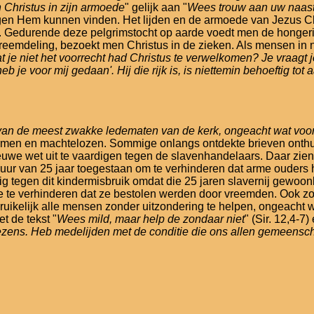
Christus in zijn armoede
" gelijk aan "
Wees trouw aan uw naast
igen Hem kunnen vinden. Het lijden en de armoede van Jezus Ch
 Gedurende deze pelgrimstocht op aarde voedt men de hongerige
reemdeling, bezoekt men Christus in de zieken. Als mensen in no
t je niet het voorrecht had Christus te verwelkomen? Je vraagt j
je voor mij gedaan'. Hij die rijk is, is niettemin behoeftig tot aa
l van de meest zwakke ledematen van de kerk, ongeacht wat voor
armen en machtelozen. Sommige onlangs ontdekte brieven onthul
euwe wet uit te vaardigen tegen de slavenhandelaars. Daar zi
e duur van 25 jaar toegestaan om te verhinderen dat arme oude
g tegen dit kindermisbruik omdat die 25 jaren slavernij gewoon
e te verhinderen dat ze bestolen werden door vreemden. Ook z
kelijk alle mensen zonder uitzondering te helpen, ongeacht wie 
t de tekst "
Wees mild, maar help de zondaar niet
" (Sir. 12,4-7
ezens. Heb medelijden met de conditie die ons allen gemeensch