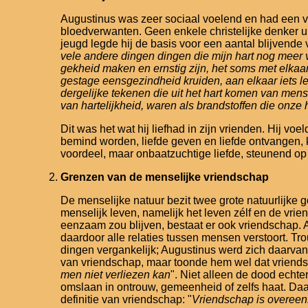
Augustinus was zeer sociaal voelend en had een vrie
bloedverwanten. Geen enkele christelijke denker u
jeugd legde hij de basis voor een aantal blijvende
vele andere dingen dingen die mijn hart nog mee
gekheid maken en ernstig zijn, het soms met elkaa
gestage eensgezindheid kruiden, aan elkaar iets l
dergelijke tekenen die uit het hart komen van men
van hartelijkheid, waren als brandstoffen die onz
Dit was het wat hij liefhad in zijn vrienden. Hij vo
bemind worden, liefde geven en liefde ontvangen, k
voordeel, maar onbaatzuchtige liefde, steunend op 
Grenzen van de menselijke vriendschap
De menselijke natuur bezit twee grote natuurlijke 
menselijk leven, namelijk het leven zélf en de vr
eenzaam zou blijven, bestaat er ook vriendschap. 
daardoor alle relaties tussen mensen verstoort. Tro
dingen vergankelijk; Augustinus werd zich daarvan 
van vriendschap, maar toonde hem wel dat vriendsc
men niet verliezen kan
". Niet alleen de dood ech
omslaan in ontrouw, gemeenheid of zelfs haat. Daar
definitie van vriendschap: "
Vriendschap is overeens