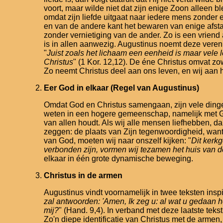
voort, maar wilde niet dat zijn enige Zoon alleen 
omdat zijn liefde uitgaat naar iedere mens zonder
en van de andere kant het bewaren van enige afsta
zonder vernietiging van de ander. Zo is een vriend
is in allen aanwezig. Augustinus noemt deze verenig
"
Juist zoals het lichaam een eenheid is maar vele 
Christus
" (1 Kor. 12,12). De éne Christus omvat zo
Zo neemt Christus deel aan ons leven, en wij aan h
Eer God in elkaar (Regel van Augustinus)
Omdat God en Christus samengaan, zijn vele dinge
weten in een hogere gemeenschap, namelijk met Go
van allen houdt. Als wij alle mensen liefhebben, 
zeggen: de plaats van Zijn tegenwoordigheid, want
van God, moeten wij naar onszelf kijken: "
Dit kerkg
verbonden zijn, vormen wij tezamen het huis van 
elkaar in één grote dynamische beweging.
Christus in de armen
Augustinus vindt voornamelijk in twee teksten inspir
zal antwoorden: 'Amen, Ik zeg u: al wat u gedaan h
mij?
" (Hand. 9,4). In verband met deze laatste tek
Zo'n diepe identificatie van Christus met de arme