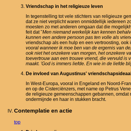
Vriendschap in het religieuze leven
In tegenstelling tot vele stichters van religieuze
dat ze niet verplicht waren onmiddellijk iedereen
moesten zo met anderen omgaan dat die mogelijkheid
feit dat "
Men niemand werkelijk kan kennen behalv
kunnen een andere persoon pas ten volle als vrie
vriendschap als een hulp en een vertroosting, ook in
vooral wanneer ik moe ben van de ergernis van deze 
ook niet het onzekere van morgen, het onzekere va
toevertrouw aan een trouwe vriend, die vervuld is v
maakt. 'God is immers liefde. En wie in de liefde blij
De invloed van Augustinus' vriendschapsideaa
In West-Europa, vooral in Engeland en Noord-Frank
en op de Cisterciënzers, met name op Petrus Vener
de religieuze gemeenschappen gebannen, omdat men
ondermijnde en haar in stukken bracht.
Contemplatie en actie
top