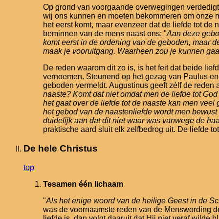
Op grond van voorgaande overwegingen verdedigt Aug
wij ons kunnen en moeten bekommeren om onze mede
het eerst komt, maar evenzeer dat de liefde tot de 
beminnen van de mens naast ons: "
Aan deze gebod
komt eerst in de ordening van de geboden, maar de
maak je vooruitgang. Waarheen zou je kunnen gaa
De reden waarom dit zo is, is het feit dat beide li
vernoemen. Steunend op het gezag van Paulus en J
geboden vermeldt. Augustinus geeft zélf de reden a
naaste? Komt dat niet omdat men de liefde tot God
het gaat over de liefde tot de naaste kan men vee
het gebod van de naastenliefde wordt men bewust 
duidelijk aan dat dit niet waar was vanwege de haa
praktische aard sluit elk zelfbedrog uit. De liefde 
De hele Christus
top
Tesamen één lichaam
"
Als het enige woord van de heilige Geest in de Sch
was de voornaamste reden van de Menswording de l
liefde is, dan volgt daaruit dat Hij niet veraf wi