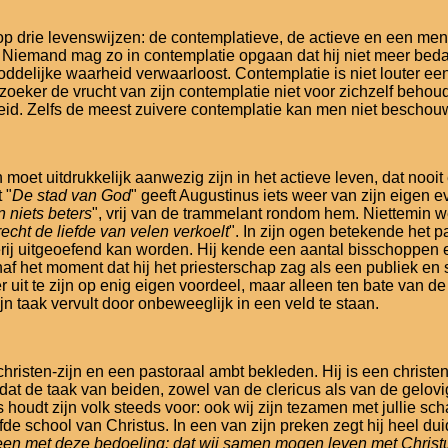
 op drie levenswijzen: de contemplatieve, de actieve en een me
 Niemand mag zo in contemplatie opgaan dat hij niet meer beda
delijke waarheid verwaarloost. Contemplatie is niet louter een i
oeker de vrucht van zijn contemplatie niet voor zichzelf behoudt
. Zelfs de meest zuivere contemplatie kan men niet beschouwen 
 moet uitdrukkelijk aanwezig zijn in het actieve leven, dat nooi
 "
De stad van God
" geeft Augustinus iets weer van zijn eigen 
 niets beters
", vrij van de trammelant rondom hem. Niettemin w
echt de liefde van velen verkoelt
". In zijn ogen betekende het p
ij uitgeoefend kan worden. Hij kende een aantal bisschoppen en
f het moment dat hij het priesterschap zag als een publiek en so
it te zijn op enig eigen voordeel, maar alleen ten bate van de g
ijn taak vervult door onbeweeglijk in een veld te staan.
isten-zijn en een pastoraal ambt bekleden. Hij is een christen 
 de taak van beiden, zowel van de clericus als van de gelovige, 
 houdt zijn volk steeds voor: ook wij zijn tezamen met jullie sc
de school van Christus. In een van zijn preken zegt hij heel duid
een met deze bedoeling: dat wij samen mogen leven met Christus