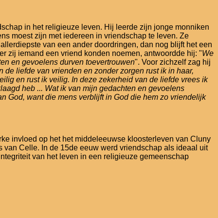
schap in het religieuze leven. Hij leerde zijn jonge monniken
ns moest zijn met iedereen in vriendschap te leven. Ze
llerdiepste van een ander doordringen, dan nog blijft het een
r zij iemand een vriend konden noemen, antwoordde hij: "
We
hten en gevoelens durven toevertrouwen
". Voor zichzelf zag hij
n de liefde van vrienden en zonder zorgen rust ik in haar,
ig en rust ik veilig. In deze zekerheid van de liefde vrees ik
klaagd heb ... Wat ik van mijn gedachten en gevoelens
an God, want die mens verblijft in God die hem zo vriendelijk
rke invloed op het het middeleeuwse kloosterleven van Cluny
s van Celle. In de 15de eeuw werd vriendschap als ideaal uit
tegriteit van het leven in een religieuze gemeenschap