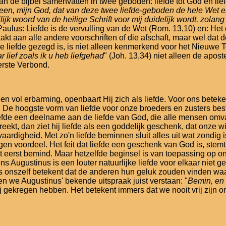
e bijbel samenvatten in twee geboden: liefde tot God en liefde
 alleen, mijn God, dat van deze twee liefde-geboden de hele Wet
jk woord van de heilige Schrift voor mij duidelijk wordt, zolan
lus: Liefde is de vervulling van de Wet (Rom. 13,10) en: Het ei
aakt aan alle andere voorschriften of die afschaft, maar wel dat
de liefde gezegd is, is niet alleen kenmerkend voor het Nieuwe 
 lief zoals ik u heb liefgehad
" (Joh. 13,34) niet alleen de apos
erste Verbond.
 en vol erbarming, openbaart Hij zich als liefde. Voor ons bete
. De hoogste vorm van liefde voor onze broeders en zusters best
efde een deelname aan de liefde van God, die alle mensen omvat
ekt, dan ziet hij liefde als een goddelijk geschenk, dat onze wi
aardigheid. Met zo'n liefde beminnen sluit alles uit wat zondig 
n voordeel. Het feit dat liefde een geschenk van God is, stemt
t eerst bemind. Maar hetzelfde beginsel is van toepassing op onz
s Augustinus is een louter natuurlijke liefde voor elkaar niet
nszelf betekent dat de anderen hun geluk zouden vinden waar w
en we Augustinus' bekende uitspraak juist verstaan: "
Bemin, en 
wij gekregen hebben. Het betekent immers dat we nooit vrij zijn 