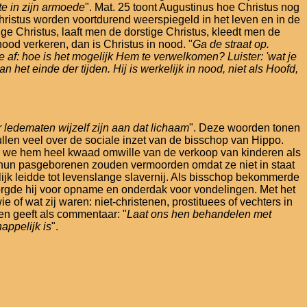
e in zijn armoede
". Mat. 25 toont Augustinus hoe Christus nog
ristus worden voortdurend weerspiegeld in het leven en in de
 Christus, laaft men de dorstige Christus, kleedt men de
od verkeren, dan is Christus in nood. "
Ga de straat op.
e af: hoe is het mogelijk Hem te verwelkomen? Luister: 'wat je
n het einde der tijden. Hij is werkelijk in nood, niet als Hoofd,
 ledematen wijzelf zijn aan dat lichaam
". Deze woorden tonen
len veel over de sociale inzet van de bisschop van Hippo.
en we hem heel kwaad omwille van de verkoop van kinderen als
rs hun pasgeborenen zouden vermoorden omdat ze niet in staat
lijk leidde tot levenslange slavernij. Als bisschop bekommerde
orgde hij voor opname en onderdak voor vondelingen. Met het
of wat zij waren: niet-christenen, prostituees of vechters in
) en geeft als commentaar: "
Laat ons hen behandelen met
appelijk is
".