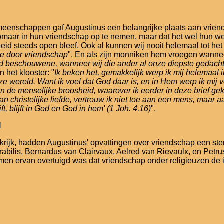
 gemeenschappen gaf Augustinus een belangrijke plaats aan vriend
 zomaar in hun vriendschap op te nemen, maar dat het wel hun we
 steeds open bleef. Ook al kunnen wij nooit helemaal tot het a
e door vriendschap
". En als zijn monniken hem vroegen wannee
nd beschouwene, wanneer wij die ander al onze diepste gedac
 het klooster: "
Ik beken het, gemakkelijk werp ik mij helemaal i
wereld. Want ik voel dat God daar is, en in Hem werp ik mij veil
n de menselijke broosheid, waarover ik eerder in deze brief ge
an christelijke liefde, vertrouw ik niet toe aan een mens, maar a
ft, blijft in God en God in hem' (1 Joh. 4,16)
".
l
rijk, hadden Augustinus' opvattingen over vriendschap een ste
abilis, Bernardus van Clairvaux, Aelred van Rievaulx, en Petru
 ervan overtuigd was dat vriendschap onder religieuzen de in