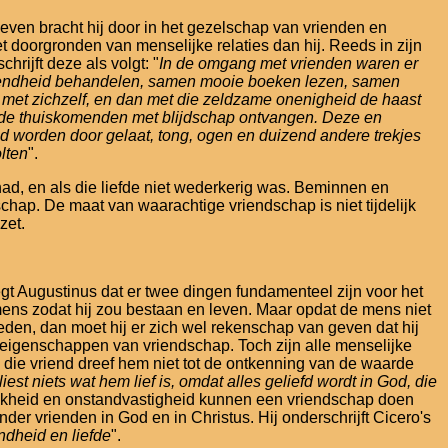
 leven bracht hij door in het gezelschap van vrienden en
 doorgronden van menselijke relaties dan hij. Reeds in zijn
schrijft deze als volgt: "
In de omgang met vrienden waren er
omendheid behandelen, samen mooie boeken lezen, samen
s met zichzelf, en dan met die zeldzame onenigheid de haast
en de thuiskomenden met blijdschap ontvangen. Deze en
d worden door gelaat, tong, ogen en duizend andere trekjes
lten
".
iefhad, en als die liefde niet wederkerig was. Beminnen en
chap. De maat van waarachtige vriendschap is niet tijdelijk
zet.
egt Augustinus dat er twee dingen fundamenteel zijn voor het
mens zodat hij zou bestaan en leven. Maar opdat de mens niet
eden, dan moet hij er zich wel rekenschap van geven dat hij
te eigenschappen van vriendschap. Toch zijn alle menselijke
 die vriend dreef hem niet tot de ontkenning van de waarde
rliest niets wat hem lief is, omdat alles geliefd wordt in God, die
wakheid en onstandvastigheid kunnen een vriendschap doen
er vrienden in God en in Christus. Hij onderschrijft Cicero's
ndheid en liefde
".