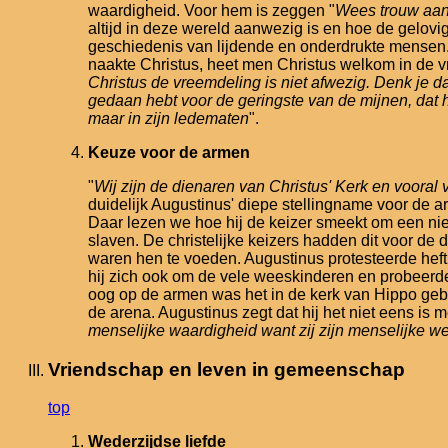
waardigheid. Voor hem is zeggen "
Wees trouw aan 
altijd in deze wereld aanwezig is en hoe de gelov
geschiedenis van lijdende en onderdrukte mensen.
naakte Christus, heet men Christus welkom in de v
Christus de vreemdeling is niet afwezig. Denk je da
gedaan hebt voor de geringste van de mijnen, dat heb 
maar in zijn ledematen
".
Keuze voor de armen
"
Wij zijn de dienaren van Christus' Kerk en voora
duidelijk Augustinus' diepe stellingname voor de 
Daar lezen we hoe hij de keizer smeekt om een ni
slaven. De christelijke keizers hadden dit voor d
waren hen te voeden. Augustinus protesteerde hefti
hij zich ook om de vele weeskinderen en probeerd
oog op de armen was het in de kerk van Hippo gebrui
de arena. Augustinus zegt dat hij het niet eens is me
menselijke waardigheid want zij zijn menselijke w
Vriendschap en leven in gemeenschap
top
Wederzijdse liefde