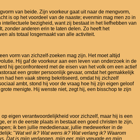
ngvorm van beide. Zijn voorkeur gaat uit naar de mengvorm,
cht is op het voordeel van de naaste; evenmin mag men zo in
ntellectuele bezigheid, want zij bestaat in het liefhebben van
, zonder anderen erin te laten delen. Zo heeft het
als totaal losgemaakt van alle activiteit.
t een vorm van zichzelf-zoeken mag zijn. Het moet altijd
evolutie. Hij gaf de voorkeur aan een leven van onderzoek in de
erd hij geconfronteerd met de eisen van het volk om een actief
astoraat een groter persoonlijk gevaar, omdat het gemakkelijk
 had hen vaak streng bekritiseerd, omdat hij zichzelf
ciaal ambt, stond hij voor de vraag hoe hij zijn eigen geloof
rote menigte. Hij wenste niet, zegt hij, een bisschop te zijn
op eigen verantwoordelijkheid voor zichzelf, maar hij is een
er in de eerste plaats in bestaat een goed christen te zijn,
hapen; ik ben jullie mededienaar, jullie medewerker in de
elijk: "
Wat wil ik? Wat wens ik? Wat verlang ik? Waarom
. Dat is mijn verlangen, mijn eer, mijn vreugde en mijn