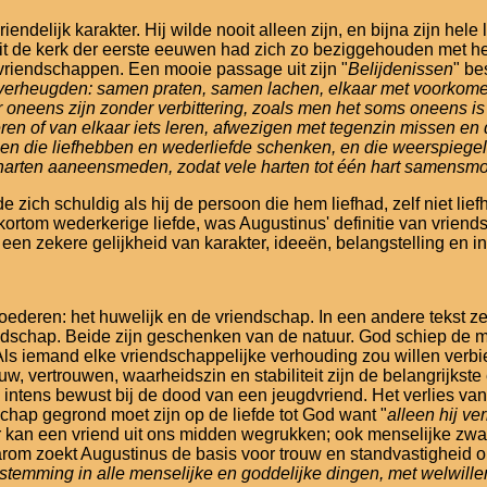
ndelijk karakter. Hij wilde nooit alleen zijn, en bijna zijn hele
it de kerk der eerste eeuwen had zich zo beziggehouden met het
 vriendschappen. Een mooie passage uit zijn "
Belijdenissen
" be
r verheugden: samen praten, samen lachen, elkaar met voork
r oneens zijn zonder verbittering, zoals men het soms oneens i
eren of van elkaar iets leren, afwezigen met tegenzin missen 
sen die liefhebben en wederliefde schenken, en die weerspiegel
e harten aaneensmeden, zodat vele harten tot één hart samensmo
elde zich schuldig als hij de persoon die hem liefhad, zelf niet l
ortom wederkerige liefde, was Augustinus' definitie van vriends
een zekere gelijkheid van karakter, ideeën, belangstelling en in
goederen: het huwelijk en de vriendschap. In een andere tekst z
iendschap. Beide zijn geschenken van de natuur. God schiep de 
Als iemand elke vriendschappelijke verhouding zou willen verbi
uw, vertrouwen, waarheidszin en stabiliteit zijn de belangrijks
intens bewust bij de dood van een jeugdvriend. Het verlies van
hap gegrond moet zijn op de liefde tot God want "
alleen hij ve
ter kan een vriend uit ons midden wegrukken; ook menselijke z
om zoekt Augustinus de basis voor trouw en standvastigheid ond
temming in alle menselijke en goddelijke dingen, met welwille