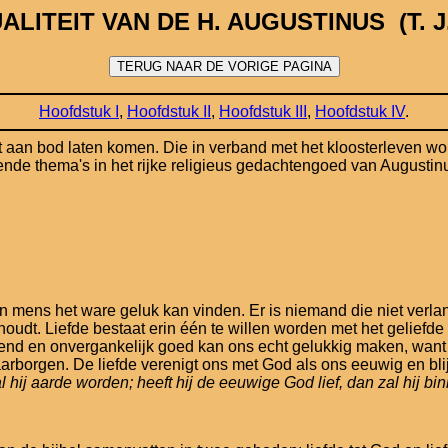
ALITEIT VAN DE H. AUGUSTINUS (T. J.
Hoofdstuk I
,
Hoofdstuk II
,
Hoofdstuk III
,
Hoofdstuk IV
.
eit aan bod laten komen. Die in verband met het kloosterleven 
ende thema's in het rijke religieus gedachtengoed van Augustin
mens het ware geluk kan vinden. Er is niemand die niet verlan
t houdt. Liefde bestaat erin één te willen worden met het gelie
d en onvergankelijk goed kan ons echt gelukkig maken, want al
rborgen. De liefde verenigt ons met God als ons eeuwig en bli
zal hij aarde worden; heeft hij de eeuwige God lief, dan zal hij