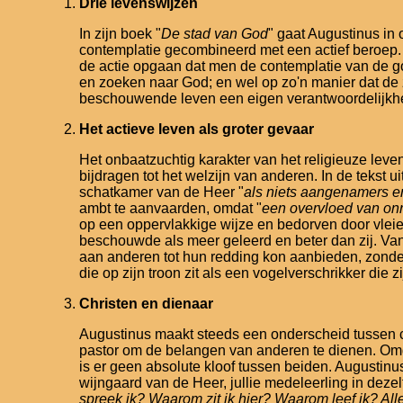
Drie levenswijzen
In zijn boek "
De stad van God
" gaat Augustinus in
contemplatie gecombineerd met een actief beroep.
de actie opgaan dat men de contemplatie van de god
en zoeken naar God; en wel op zo'n manier dat de z
beschouwende leven een eigen verantwoordelijkheid
Het actieve leven als groter gevaar
Het onbaatzuchtig karakter van het religieuze leven
bijdragen tot het welzijn van anderen. In de tekst uit
schatkamer van de Heer "
als niets aangenamers en
ambt te aanvaarden, omdat "
een overvloed van onr
op een oppervlakkige wijze en bedorven door vleier
beschouwde als meer geleerd en beter dan zij. Vana
aan anderen tot hun redding kon aanbieden, zonder u
die op zijn troon zit als een vogelverschrikker die z
Christen en dienaar
Augustinus maakt steeds een onderscheid tussen chr
pastor om de belangen van anderen te dienen. Omdat
is er geen absolute kloof tussen beiden. Augustinus
wijngaard van de Heer, jullie medeleerling in dezelf
spreek ik? Waarom zit ik hier? Waarom leef ik? All