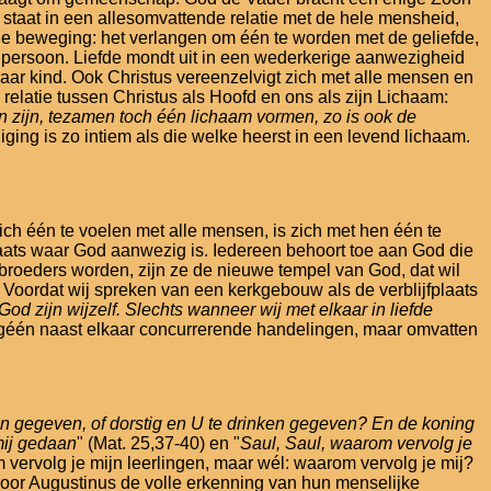
s staat in een allesomvattende relatie met de hele mensheid,
ele beweging: het verlangen om één te worden met de geliefde,
e persoon. Liefde mondt uit in een wederkerige aanwezigheid
haar kind. Ook Christus vereenzelvigt zich met alle mensen en
 relatie tussen Christus als Hoofd en ons als zijn Lichaam:
n zijn, tezamen toch één lichaam vormen, zo is ook de
ging is zo intiem als die welke heerst in een levend lichaam.
h één te voelen met alle mensen, is zich met hen één te
ats waar God aanwezig is. Iedereen behoort toe aan God die
 broeders worden, zijn ze de nieuwe tempel van God, dat wil
Voordat wij spreken van een kerkgebouw als de verblijfplaats
od zijn wijzelf. Slechts wanneer wij met elkaar in liefde
dus géén naast elkaar concurrerende handelingen, maar omvatten
n gegeven, of dorstig en U te drinken gegeven? En de koning
mij gedaan
" (Mat. 25,37-40) en "
Saul, Saul, waarom vervolg je
m vervolg je mijn leerlingen, maar wél: waarom vervolg je mij?
 voor Augustinus de volle erkenning van hun menselijke