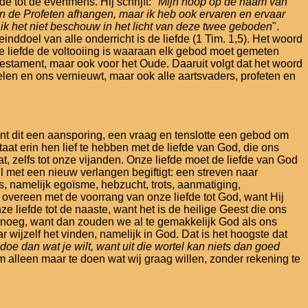
 tot de evenmens. Hij schrijft: "
Mijn hoop op de naam van
 en de Profeten afhangen, maar ik heb ook ervaren en ervaar
g ik het niet beschouw in het licht van deze twee geboden
".
nddoel van alle onderricht is de liefde (1 Tim. 1,5). Het woord
 de liefde de voltooiing is waaraan elk gebod moet gemeten
Testament, maar ook voor het Oude. Daaruit volgt dat het woord
telen en ons vernieuwt, maar ook alle aartsvaders, profeten en
kent dit een aansporing, een vraag en tenslotte een gebod om
aat erin hen lief te hebben met de liefde van God, die ons
, zelfs tot onze vijanden. Onze liefde moet de liefde van God
l met een nieuw verlangen begiftigt: een streven naar
is, namelijk egoïsme, hebzucht, trots, aanmatiging,
 overeen met de voorrang van onze liefde tot God, want Hij
e liefde tot de naaste, want het is de heilige Geest die ons
 genoeg, want dan zouden we al te gemakkelijk God als ons
ijzelf het vinden, namelijk in God. Dat is het hoogste dat
doe dan wat je wilt, want uit die wortel kan niets dan goed
om alleen maar te doen wat wij graag willen, zonder rekening te