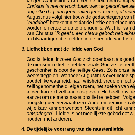
Volgens Augustinus kan men de hele boodschap van d
Christus is niet onvruchtbaar, want ik geloof niet
nog elke dag, dat geen enkel geheimzinnig of moeili
Augustinus volgt hier trouw de gedachtegang van Pau
"
einddoel
" betekent niet dat de liefde een einde m
worden en ertoe terug te brengen is. Wat hier van 
van Christus "
Ik geef u een nieuw gebod: heb elkaar
rechtvaardigen die leefden in de periode van het e
Liefhebben met de liefde van God
God is liefde. Inzover God zich openbaart als goed
de mensen zo lief te hebben zoals God ze liefheeft
geschonken is door de heilige Geest. Zo is onze li
weerspiegelen. Wanneer Augustinus over liefde spre
goddelijke waarheid, naar wijsheid, vrede en rechtv
zelfingenomenheid, eigen roem, het zoeken van eige
alleen kan zichzelf aan ons geven. Hij heeft ons he
aanzet om de mens naast ons lief te hebben. Volgen
hoogste goed verwaarlozen. Anderen beminnen als o
wij elkaar kunnen wensen. Slechts in dit licht kunn
ontspringen
". Liefde is het moeilijkste gebod dat 
houden met anderen.
De tijdelijke voorrang van de naastenliefde