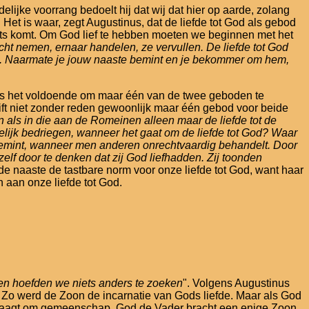
lijke voorrang bedoelt hij dat wij dat hier op aarde, zolang
t is waar, zegt Augustinus, dat de liefde tot God als gebod
plaats komt. Om God lief te hebben moeten we beginnen met het
 nemen, ernaar handelen, ze vervullen. De liefde tot God
len. Naarmate je jouw naaste bemint en je bekommer om hem,
rom is het voldoende om maar één van de twee geboden te
ft niet zonder reden gewoonlijk maar één gebod voor beide
 als in die aan de Romeinen alleen maar de liefde tot de
elijk bedriegen, wanneer het gaat om de liefde tot God? Waar
t bemint, wanneer men anderen onrechtvaardig behandelt. Door
f door te denken dat zij God liefhadden. Zij toonden
ot de naaste de tastbare norm voor onze liefde tot God, want haar
n aan onze liefde tot God.
n en hoefden we niets anders te zoeken
". Volgens Augustinus
Zo werd de Zoon de incarnatie van Gods liefde. Maar als God
fde vraagt om gemeenschap. God de Vader bracht een enige Zoon