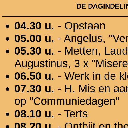
DE DAGINDELI
04.30 u.
- Opstaan
05.00 u.
- Angelus, "Ven
05.30 u.
- Metten, Laud
Augustinus, 3 x "Misere
06.50 u.
- Werk in de kl
07.30 u.
- H. Mis en aa
op "Communiedagen"
08.10 u.
- Terts
08.20 u.
- Ontbijt en th