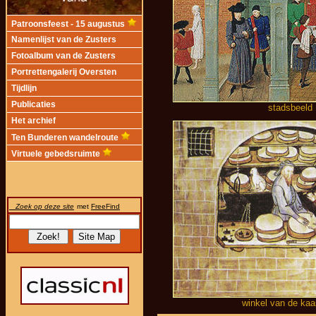
Patroonsfeest - 15 augustus
Namenlijst van de Zusters
Fotoalbum van de Zusters
Portrettengalerij Oversten
Tijdlijn
Publicaties
stadsbeeld
Het archief
Ten Bunderen wandelroute
Virtuele gebedsruimte
Zoek op deze site
met
FreeFind
winkel van de ka