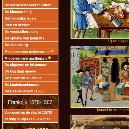
De ascetische voorschriften
De kloosterkledij
Het dagelijks leven
Eten en drinken
De voedselbereiding
De opvang van pelgrims
bij de slager
De ziekenzorg
Middeleeuwse bedevaarten
Middeleeuwse gasthuizen
De uitgaven en inkomsten
De Gasthuis-hoeve
De Bunderkruis-hoeve
De landeigendommen
De Beeldenstorm (1566)
handel in stoffen en
Voorgoed op de vlucht (1578)
Verblijf in Rijsel en St.-Omer