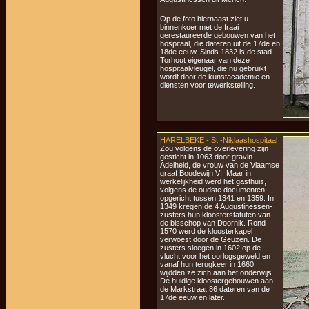
Op de foto hiernaast ziet u
binnenkoer met de fraai
gerestaureerde gebouwen van het
hospitaal, die dateren uit de 17de en
18de eeuw. Sinds 1832 is de stad
Torhout eigenaar van deze
hospitaalvleugel, die nu gebruikt
wordt door de kunstacademie en
diensten voor tewerkstelling.
HARELBEKE - St.-Niklaashospitaal
Zou volgens de overlevering zijn
gesticht in 1063 door gravin
Adelheid, de vrouw van de Vlaamse
graaf Boudewijn VI. Maar in
werkelijkheid werd het gasthuis,
volgens de oudste documenten,
opgericht tussen 1341 en 1359. In
1349 kregen de 4 Augustinessen-
zusters hun kloosterstatuten van
de bisschop van Doornik. Rond
1570 werd de kloosterkapel
verwoest door de Geuzen. De
zusters sloegen in 1602 op de
vlucht voor het oorlogsgeweld en
vanaf hun terugkeer in 1660
wijdden ze zich aan het onderwijs.
De huidige kloostergebouwen aan
de Markstraat 86 dateren van de
17de eeuw en later.