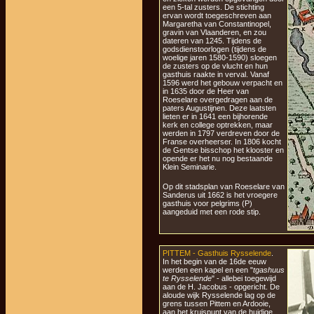
een 5-tal zusters. De stichting
ervan wordt toegeschreven aan
Margaretha van Constantinopel,
gravin van Vlaanderen, en zou
dateren van 1245. Tijdens de
godsdienstoorlogen (tijdens de
woelige jaren 1580-1590) sloegen
de zusters op de vlucht en hun
gasthuis raakte in verval. Vanaf
1596 werd het gebouw verpacht en
in 1635 door de Heer van
Roeselare overgedragen aan de
paters Augustijnen. Deze laatsten
lieten er in 1641 een bijhorende
kerk en college optrekken, maar
werden in 1797 verdreven door de
Franse overheerser. In 1806 kocht
de Gentse bisschop het klooster en
opende er het nu nog bestaande
Klein Seminarie.
Op dit stadsplan van Roeselare van
Sanderus uit 1662 is het vroegere
gasthuis voor pelgrims (P)
aangeduid met een rode stip.
PITTEM - Gasthuis Rysselende
.
In het begin van de 16de eeuw
werden een kapel en een "
tgashuus
te Rysselende
" - allebei toegewijd
aan de H. Jacobus - opgericht. De
aloude wijk Rysselende lag op de
grens tussen Pittem en Ardooie,
aan het kruispunt van de huidige