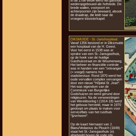
In de 17de eeuw werd het gasthuis
wederopgebouwd als hofstede. De
brede wallen, voorpoort en
achterpoorten zijn bewaard, alsook
de draaitrap, die leidt naar de
vroegere kloosterkapel.
DIKSMUIDE - St.-Janshospitaal.
Vanaf 1356 bestond er in Diksmuide
een hospitaal van de H. Geest.
Voor het eerst in 1538 was er
sprake van een St.-Jansgasthuis,
op de hoek van de huidige
Gasthuisstraat en de Woumenweg.
Het beheer en financiële controle
was in handen van een "
ontvanger
"
(= voogd) namens het
stadsbestuur. Rond 1870 werd het
oude vervallen complex vervangen
door een nieuw "
Hôpital St. Jean
".
Het was eigendom van de
Commissie van Burgerlijke
Godshuizen en werd gerund door
religieuzen. Na de verwoestingen
van Wereldoorlog I (1914-18) werd
het gebouw hersteld, maar in 1970
gesloopt om plaats te maken voor
serviceflats van het rusthuis
"
Ijzerheem
".
Op de kaart hiernaast van J.
Blaeu/Vedastus du Plouich (1649)
staat het St.-Jansgasthuis (e)
afgebeeld boven de rode stip.