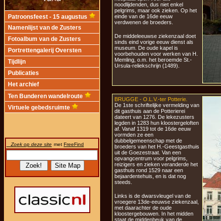
noodlijdenden, dus niet enkel
pelgrims, maar ook zieken. Op het
einde van de 16de eeuw
Patroonsfeest - 15 augustus
verdwenen de broeders.
Namenlijst van de Zusters
De middeleeuwse ziekenzaal doet
Fotoalbum van de Zusters
sinds eind vorige eeuw dienst als
museum. De oude kapel is
Portrettengalerij Oversten
voorbehouden voor werken van H.
Memling, o.m. het beroemde St.-
Tijdlijn
Ursula-reliekschrijn (1489).
Publicaties
Het archief
Ten Bunderen wandelroute
BRUGGE - O.L.V.-ter Potterie.
De 1ste schriftelijke vermelding van
Virtuele gebedsruimte
dit gasthuis aan de Potterierei
dateert van 1276. De lekezusters
legden in 1283 hun kloostergeloften
af. Vanaf 1319 tot de 16de eeuw
vormden ze een
dubbelgemeenschap met de
Zoek op deze site
met
FreeFind
broeders van het H.-Geestgasthuis
uit de Goezestraat. Van een
opvangcentrum voor pelgrims,
reizigers en zieken veranderde het
gasthuis rond 1529 naar een
bejaardentehuis, en is dat nog
steeds.
Links is de dwarsvleugel van de
vroegere 13de-eeuwse ziekenzaal,
met daarachter de oude
kloostergebouwen. In het midden
staat de middenbeuk van de