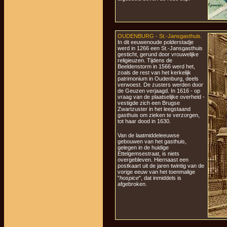
OUDENBURG - St.-Jansgasthuis.
In dit eeuwenoude polderstadje
werd in 1266 een St.-Jansgasthuis
gesticht, gerund door vrouwelijke
religieuzen. Tijdens de
Beeldenstorm in 1566 werd het,
zoals de rest van het kerkelijk
patrimonium in Oudenburg, deels
verwoest. De zusters werden door
de Geuzen verjaagd. In 1616 - op
vraag van de plaatselijke overheid -
vestigde zich een Brugse
Zwartzuster in het leegstaand
gasthuis om zieken te verzorgen,
tot haar dood in 1630.
Van de laatmiddeleeuwse
gebouwen van het gasthuis,
gelegen in de huidige
Ettelgemsestraat, is niets
overgebleven. Hiernaast een
postkaart uit de jaren twintig van de
vorige eeuw van het toenmalige
"
hospice
", dat inmiddels is
afgebroken.