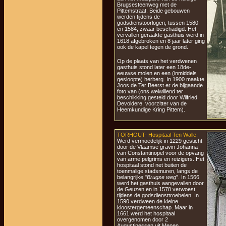
Brugsesteenweg met de
Pittemstraat. Beide gebouwen
werden tijdens de
godsdienstoorlogen, tussen 1580
en 1584, zwaar beschadigd. Het
vervallen geraakte gasthuis werd in
1618 afgebroken en 8 jaar later ging
ook de kapel tegen de grond.
Op de plaats van het verdwenen
gasthuis stond later een 18de-
eeuwse molen en een (inmiddels
gesloopte) herberg. In 1900 maakte
Joos de Ter Beerst er de bijgaande
foto van (ons welwillend ter
beschikking gesteld door Wilfried
Devoldere, voorzitter van de
Heemkundige Kring Pittem).
TORHOUT- Hospitaal Ten Walle.
Werd vermoedelijk in 1229 gesticht
door de Vlaamse gravin Johanna
van Constantinopel voor de opvang
van arme pelgrims en reizigers. Het
hospitaal stond net buiten de
toenmalige stadsmuren, langs de
belangrijke "
Brugse weg
". In 1566
werd het gasthuis aangevallen door
de Geuzen en in 1578 verwoest
tijdens de godsdiensttroebelen. In
1590 verdween de kleine
kloostergemeenschap. Maar in
1661 werd het hospitaal
overgenomen door 2
Augustinessen uit Menen.