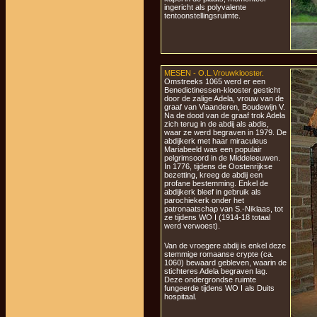
ingericht als polyvalente
tentoonstellingsruimte.
MESEN - O.L.Vrouwklooster.
Omstreeks 1065 werd er een
Benedictinessen-klooster gesticht
door de zalige Adela, vrouw van de
graaf van Vlaanderen, Boudewijn V.
Na de dood van de graaf trok Adela
zich terug in de abdij als abdis,
waar ze werd begraven in 1979. De
abdijkerk met haar miraculeus
Mariabeeld was een populair
pelgrimsoord in de Middeleeuwen.
In 1776, tijdens de Oostenrijkse
bezetting, kreeg de abdij een
profane bestemming. Enkel de
abdijkerk bleef in gebruik als
parochiekerk onder het
patronaatschap van S.-Niklaas, tot
ze tijdens WO I (1914-18 totaal
werd verwoest).
Van de vroegere abdij is enkel deze
stemmige romaanse crypte (ca.
1060) bewaard gebleven, waarin de
stichteres Adela begraven lag.
Deze ondergrondse ruimte
fungeerde tijdens WO I als Duits
hospitaal.