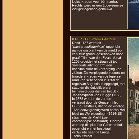
logies kregen voor één nacht).
Rechts werd er een 18de-eeuwse
vleugel tegenaan gebouwd.
IEPER - O.L.Vrouw Gasthuis.
Rond 1187 werd dit
"
passantenliedenhuis
" opgericht
aan de oostkant van de markt op
een stuk grond, geschonken door
graaf Filips van den Elzas. Vanaf
1208 groeide het stilaan uit tot
"
hospitale infirmorum
", een
hospitaal voor de verzorging van
zieken. De verplegende zusters en
broeders kregen van de Ieperse
raad van schepenen in 1268 de
regel van Augustinus opgelegd, met
statuten die duidelijk waren
beïnvloed door die van het St.-
Janshospitaal van Brugge (1188).
In 1578 werden de zusters
verjaagd door de Geuzen. Het
O.L.V.-Gasthuis, dat na de woelige
16de eeuw grondig werd herbouwd,
bleef tot Wereldoorlog I (1914-18)
staan aan de Markt (zie
vooroorlogse postkaart). Daarna
werd op die plek het Gerechtshof
opgericht en het hospitaal
verhuisde naar de Lange
Torhoutstraat.