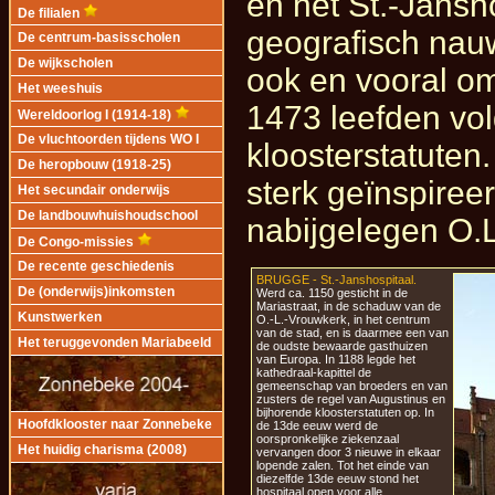
en het St.-Jansh
De filialen
geografisch nau
De centrum-basisscholen
De wijkscholen
ook en vooral o
Het weeshuis
1473 leefden vo
Wereldoorlog I (1914-18)
De vluchtoorden tijdens WO I
kloosterstatuten
De heropbouw (1918-25)
sterk geïnspiree
Het secundair onderwijs
De landbouwhuishoudschool
nabijgelegen O.L
De Congo-missies
De recente geschiedenis
BRUGGE - St.-Janshospitaal.
De (onderwijs)inkomsten
Werd ca. 1150 gesticht in de
Mariastraat, in de schaduw van de
Kunstwerken
O.-L.-Vrouwkerk, in het centrum
van de stad, en is daarmee een van
Het teruggevonden Mariabeeld
de oudste bewaarde gasthuizen
van Europa. In 1188 legde het
kathedraal-kapittel de
gemeenschap van broeders en van
zusters de regel van Augustinus en
bijhorende kloosterstatuten op. In
Hoofdklooster naar Zonnebeke
de 13de eeuw werd de
oorspronkelijke ziekenzaal
Het huidig charisma (2008)
vervangen door 3 nieuwe in elkaar
lopende zalen. Tot het einde van
diezelfde 13de eeuw stond het
hospitaal open voor alle