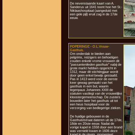
De nevenstaande kaart van A.
Sanderus uit 1641 toont hoe het St.-
Niklaashospitaal (aangeduid met
een gele pijl) eruit zag in de 17de
eeuw.
POPERINGE - O.L.Vrouw-
Gasthuis.
Om onderdak te bieden aan
pelgrims, reizigers en behoetigen
zouden enkele vrome vrouwen dit
"
passantenlieden gasthuis
" nabij de
grote markt hebben opgericht in
1312, maar dit stichtingjaar wordt
door geen enkel bewijs gestaafd.
Pas in 1413 werd voor de eerste
keer gewag gemaakt van het
gasthuis in een bul, waarin
tegenpaus Johannes XXIII de
statuten vastlegt van de vrouwelijke
kloostergemeenschap. De zusters
bouwden later het gasthuis uit tot
een heus hospitaal voor de
verzorging van bedlegerige zieken.
De huidige gebouwen in de
Gasthuiststraat dateren uit de 17de,
18de en 20ste eeuw. Nadat de
vorige kapel in 1558 door een brand
was vernield kwam in 1606 deze
kapel in de plaats, momenteel