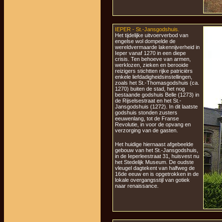
IEPER - St.-Jansgodshuis.
Het tijdelijke uitvoerverbod van
engelse wol dompelde de
wereldvermaarde lakennijverheid in
Ieper vanaf 1270 in een diepe
crisis. Ten behoeve van armen,
werklozen, zieken en berooide
reizigers stichtten rijke patriciërs
enkele liefdadigheidsinstellingen,
zoals het St.-Thomasgodshuis (ca.
1270) buiten de stad, het nog
bestaande godshuis Belle (1273) in
de Rijselsestraat en het St.-
Jansgodshuis (1272). In dit laatste
godshuis stonden zusters
eeuwenlang, tot de Franse
Revolutie, in voor de opvang en
verzorging van de gasten.
Het huidige hiernaast afgebeelde
gebouw van het St.-Jansgodshuis,
in de Ieperleestraat 31, huisvest nu
het Stedelijk Museum. De oudste
vleugel dagtekent van halfweg de
16de eeuw en is opgetrokken in de
lokale overgangsstijl van gotiek
naar renaissance.