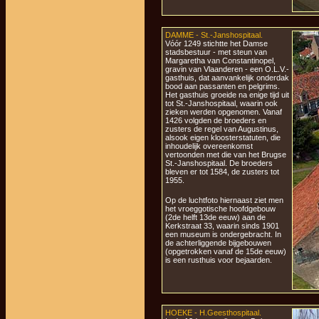
DAMME - St.-Janshospitaal.
Vóór 1249 stichtte het Damse
stadsbestuur - met steun van
Margaretha van Constantinopel,
gravin van Vlaanderen - een O.L.V.-
gasthuis, dat aanvankelijk onderdak
bood aan passanten en pelgrims.
Het gasthuis groeide na enige tijd uit
tot St.-Janshospitaal, waarin ook
zieken werden opgenomen. Vanaf
1426 volgden de broeders en
zusters de regel van Augustinus,
alsook eigen kloosterstatuten, die
inhoudelijk overeenkomst
vertoonden met die van het Brugse
St.-Janshospitaal. De broeders
bleven er tot 1584, de zusters tot
1955.
Op de luchtfoto hiernaast ziet men
het vroeggotische hoofdgebouw
(2de helft 13de eeuw) aan de
Kerkstraat 33, waarin sinds 1901
een museum is ondergebracht. In
de achterliggende bijgebouwen
(opgetrokken vanaf de 15de eeuw)
is een rusthuis voor bejaarden.
HOEKE - H.Geesthospitaal.