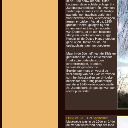
In de 13de eeuw liet een Duitse
koopman deze schilderachtige St.-
Jacobusparochiekerk én, even ten
zuiden op de plaats van de huidige
pastorie, een gasthuis oprichten
voor bedevaarders, vreemdelingen,
armen en zieken. Vanaf ca. 1250
groeide Hoeke, gelegen bij een
inham van het Zwin, ten noorden
van Damme, uit tot een bloeiend
stadje en voorhaven van Brugge.
Kooplui uit de Duitse Hanze-steden
gebruikten Hoeke als los- en
opslagplaats van hun goederen.
Maar in de 2de helft van de 15de en
gedurende de 16de eeuw verloor
Hoeke zijn oude glans: door
overstromingen, branden,
verwoestingen door de
Beeldenstormers en vooral de
verzanding van het Zwin verdween
o.m. het hospitaal en werd Hoeke
herleid tot een rustig polderdorpje,
met de in 1640 wederopgebouwde
St.-Jacobskerk als getuige van een
roemrijk verleden.
LISSEWEGE - Het Spaniënhof.
Lissewege was in de 13de en 14de
eeuw een welvarend dorp dat mee