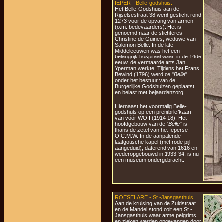
IEPER - Belle-godshuis.
Het Belle-Godshuis aan de
Rijselsestraat 38 werd gesticht rond
1273 voor de opvang van armen
(o.m. bedevaarders). Het is
genoemd naar de stichteres
Christine de Guines, weduwe van
Salomon Belle. In de late
Middeleeuwen was het een
belangrijk hospitaal waar, in de 14de
eeuw, de vermaarde arts Jan
Yperman werkte. Tijdens het Frans
Bewind (1796) werd de "
Belle
"
onder het bestuur van de
Burgerlijke Godshuizen geplaatst
en belast met bejaardenzorg.
Hiernaast het voormalig Belle-
godshuis op een prentbriefkaart
van vóór WO I (1914-18). Het
hoofdgebouw van de "
Belle
" is
thans de zetel van het Ieperse
O.C.M.W. In de aanpalende
laatgotische kapel (met rode pijl
aangeduid), daterend van 1616 en
wederopgebouwd in 1933-34, is nu
een museum ondergebracht.
ROESELARE - St.-Jansgasthuis
.
Aan de kruising van de Zuidstraat
en de Mandel stond ooit een St.-
Jansgasthuis waar arme pelgrims
en zieken werden opgevangen door