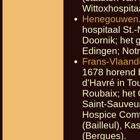
Wittoxhospita
Henegouwen
hospitaal St.-
Doornik; het 
Edingen; Not
Frans-Vlaand
1678 horend b
d'Havré in Tou
Roubaix; het 
Saint-Sauveur
Hospice Comte
(Bailleul), K
(Bergues).