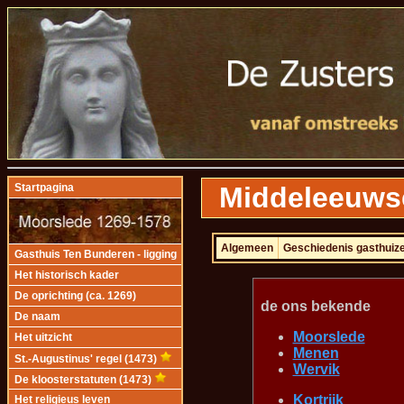
Middeleeuwse
Startpagina
Algemeen
Geschiedenis gasthuiz
Gasthuis Ten Bunderen - ligging
Het historisch kader
De oprichting (ca. 1269)
de ons bekende
De naam
Moorslede
Het uitzicht
Menen
St.-Augustinus' regel (1473)
Wervik
De kloosterstatuten (1473)
Kortrijk
Het religieus leven