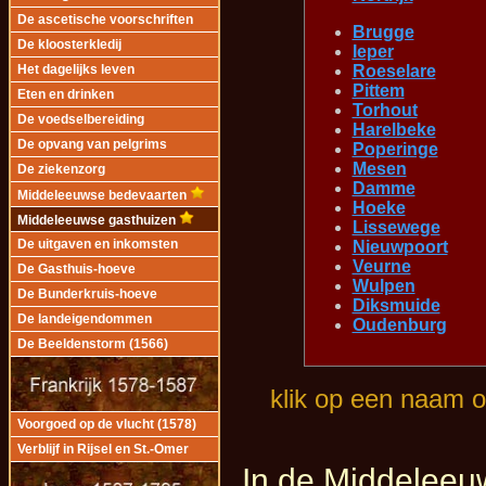
De ascetische voorschriften
Brugge
De kloosterkledij
Ieper
Roeselare
Het dagelijks leven
Pittem
Eten en drinken
Torhout
De voedselbereiding
Harelbeke
De opvang van pelgrims
Poperinge
Mesen
De ziekenzorg
Damme
Middeleeuwse bedevaarten
Hoeke
Middeleeuwse gasthuizen
Lissewege
De uitgaven en inkomsten
Nieuwpoort
Veurne
De Gasthuis-hoeve
Wulpen
De Bunderkruis-hoeve
Diksmuide
De landeigendommen
Oudenburg
De Beeldenstorm (1566)
klik op een naam op
Voorgoed op de vlucht (1578)
Verblijf in Rijsel en St.-Omer
In de Middeleeu