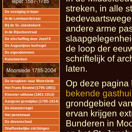
streken, in alle 
De vestiging in Ieper
bedevaartswegen
In de Lombaardstraat
Bij de St.-Jakobskerk
andere arme pas
In de Rijselsestraat
slaapgelegenheid
De afschaffing door Jozef II
de loop der eeu
De Augustijnse leefregel
De eigendommen
schriftelijk of a
Kunstwerken
laten.
Op deze pagina
De terugkeer naar Moorslede
Het Frans Bewind (1795-1801)
bekende gasthu
Klooster-uitbouw (1801-1914)
grondgebied van
Aangroei grondplan (1785-1914)
De kloosterregel
ervan krijgen ex
Het pensionaat
Bunderen in Moor
De dovenschool
Onafhankelijke stichtingen