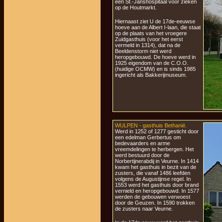
één St.-Janshospitaal voor zieken
op de Houtmarkt.
Hiernaast ziet U de 17de-eeuwse
hoeve aan de Albert I-laan, die staat
op de plaats van het vroegere
Zuidgasthuis (voor het eerst
vermeld in 1314), dat na de
Beeldenstorm niet werd
heropgebouwd. De hoeve werd in
1925 eigendom van de C.O.O.
(huidige OCMW) en is sinds 1985
ingericht als Bakkerijmuseum.
WULPEN - gasthuis Bethanië.
Werd in 1252 of 1277 gesticht door
een edelman Gerbertus om
bedevaarders en arme
vreemdelingen te herbergen. Het
werd bestuurd door de
Norbertijnerabdij in Veurne. In 1414
kwam het gasthuis in bezit van de
zusters, die vanaf 1486 leefden
volgens de Augustijnse regel. In
1553 werd het gasthuis door brand
vernield en heropgebouwd. In 1577
werden de gebouwen verwoest
door de Geuzen. In 1590 trokken
de zusters naar Veurne.