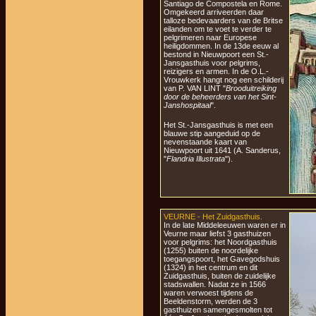
Santiago de Compostela en Rome.
Omgekeerd arriveerden daar
talloze bedevaarders van de Britse
eilanden om te voet te verder te
pelgrimeren naar Europese
heiligdommen. In de 13de eeuw al
bestond in Nieuwpoort een St.-
Jansgasthuis voor pelgrims,
reizigers en armen. In de O.L.-
Vrouwkerk hangt nog een schilderij
van P. VAN LINT "
Brooduitreiking
door de beheerders van het Sint-
Janshospitaal
".
Het St.-Jansgasthuis is met een
blauwe stip aangeduid op de
nevenstaande kaart van
Nieuwpoort uit 1641 (A. Sanderus,
"
Flandria Illustrata
").
VEURNE - Het Zuidgasthuis.
In de late Middeleeuwen waren er in
Veurne maar liefst 3 gasthuizen
voor pelgrims: het Noordgasthuis
(1255) buiten de noordelijke
toegangspoort, het Gavegodshuis
(1324) in het centrum en dit
Zuidgasthuis, buiten de zuidelijke
stadswallen. Nadat ze in 1566
waren verwoest tijdens de
Beeldenstorm, werden de 3
gasthuizen samengesmolten tot