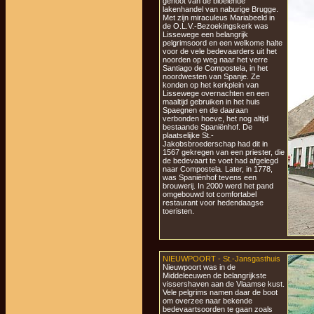
genoot van de bloeiende
lakenhandel van naburige Brugge.
Met zijn miraculeus Mariabeeld in
de O.L.V.-Bezoekingskerk was
Lissewege een belangrijk
pelgrimsoord en een welkome halte
voor de vele bedevaarders uit het
noorden op weg naar het verre
Santiago de Compostela, in het
noordwesten van Spanje. Ze
konden op het kerkplein van
Lissewege overnachten en een
maaltijd gebruiken in het huis
Spaegnen en de daaraan
verbonden hoeve, het nog altijd
bestaande Spaniënhof. De
plaatselijke St.-
Jakobsbroederschap had dit in
1567 gekregen van een priester, die
de bedevaart te voet had afgelegd
naar Compostela. Later, in 1778,
was Spaniënhof tevens een
brouwerij. In 2000 werd het pand
omgebouwd tot comfortabel
restaurant voor hedendaagse
toeristen.
NIEUWPOORT - St.-Jansgasthuis
Nieuwpoort was in de
Middeleeuwen de belangrijkste
vissershaven aan de Vlaamse kust.
Vele pelgrims namen daar de boot
om overzee naar bekende
bedevaartsoorden te gaan zoals