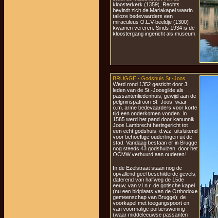
kloosterkerk (1359). Rechts
bevindt zich de Mariakapel waarin
talloze bedevaarders een
miraculeus O.L.V-beeldje (1300)
kwamen vereren. Sinds 1934 is de
kloostergang ingericht als museum.
BRUGGE - Godshuis St.-Joos .
Werd rond 1352 gesticht door 3
leden van de St.-Joosgilde als
passantenliedenhuis, gewijd aan de
pelgrimspatroon St.-Joos, waar
o.m. arme bedevaarders voor korte
tijd een onderkomen vonden. In
1585 werd het pand door kanunnik
Joos Lambrecht heringericht tot
een echt godshuis, d.w.z. uitsluitend
voor behoeftige ouderlingen uit de
stad. Vandaag bestaan er in Brugge
nog steeds 43 godshuizen, door het
OCMW verhuurd aan ouderen!
In de Ezelstraat staan nog de
opvallend geel beschilderde gevels,
daterend van halfweg de 15de
eeuw, van v.l.n.r. de gotische kapel
(nu een bidplaats van de Orthodoxe
gemeenschap van Brugge); de
voorkapel met toegangspoort en
van voormalige portierswoning
(waar middeleeuwse passanten